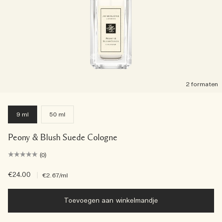
2 formaten
9 ml
50 ml
Peony & Blush Suede Cologne
(0)
€24.00
|
€2.67
/ml
Toevoegen aan winkelmandje