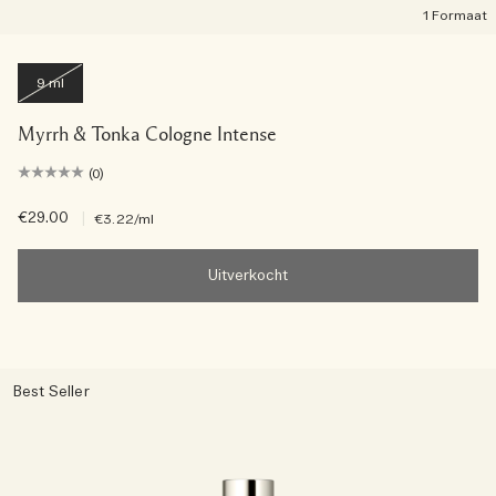
1 Formaat
9 ml
Myrrh & Tonka Cologne Intense
(0)
€29.00
|
€3.22
/ml
Uitverkocht
Best Seller