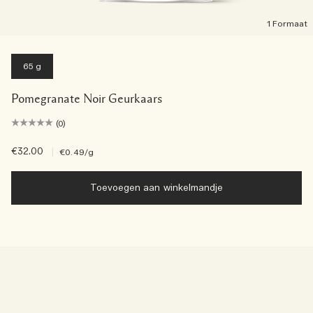
1 Formaat
65 g
Pomegranate Noir Geurkaars
(0)
€32.00
|
€0.49
/g
Toevoegen aan winkelmandje