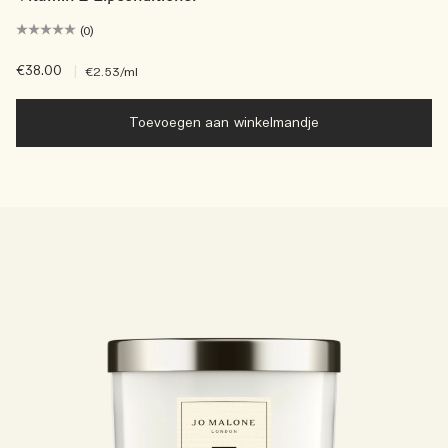
(0)
€38.00
|
€2.53
/ml
Toevoegen aan winkelmandje