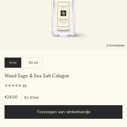
2 formaten
9 ml
30 ml
Wood Sage & Sea Salt Cologne
(0)
€24.00
|
€2.67
/ml
Toevoegen aan winkelmandje