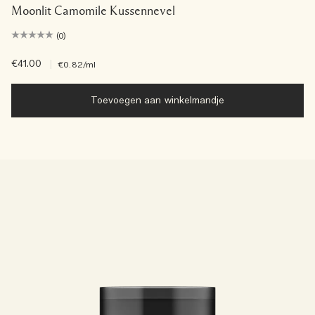
Moonlit Camomile Kussennevel
(0)
€41.00
|
€0.82
/ml
Toevoegen aan winkelmandje