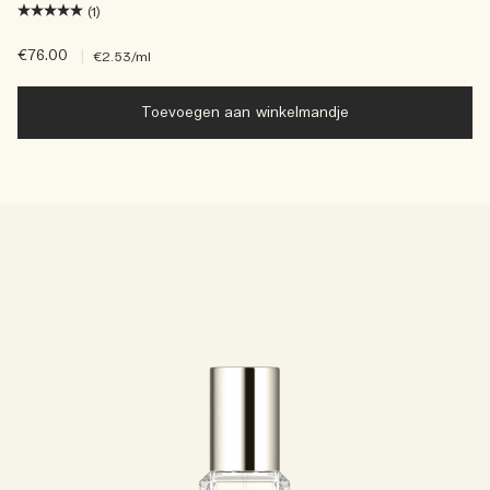
(1)
€76.00
|
€2.53
/ml
Toevoegen aan winkelmandje