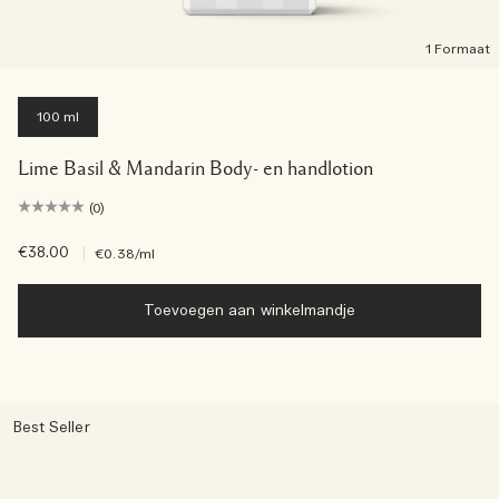
1 Formaat
100 ml
Lime Basil & Mandarin Body- en handlotion
(0)
€38.00
|
€0.38
/ml
Toevoegen aan winkelmandje
Best Seller