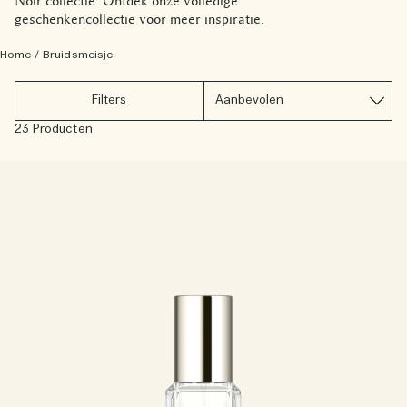
Noir collectie. Ontdek onze volledige
Lees het verhaal
geschenkencollectie voor meer inspiratie.
Basil Neroli​
Rijk & bloemig
Essentiële verzorging voor kaarsen
Home
/
Bruidsmeisje
Houtachtig
Filters
23 Producten