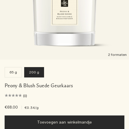
2 formaten
65 g
200 g
Peony & Blush Suede Geurkaars
(0)
€68.00
|
€0.34
/g
Toevoegen aan winkelmandje