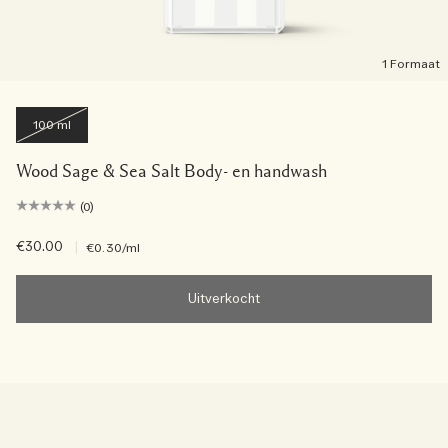
1 Formaat
100 ml
Wood Sage & Sea Salt Body- en handwash
(0)
€30.00
|
€0.30
/ml
Uitverkocht