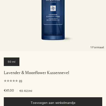
1 Formaat
50 ml
Lavender & Moonflower Kussennevel
(0)
€41.00
|
€0.82
/ml
Toevoegen aan winkelmandje