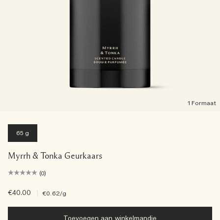
1 Formaat
65 g
Myrrh & Tonka Geurkaars
(0)
€40.00
|
€0.62
/g
Toevoegen aan winkelmandje