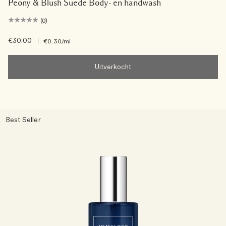
Peony & Blush Suede Body- en handwash
(0)
€30.00
|
€0.30
/ml
Uitverkocht
Best Seller