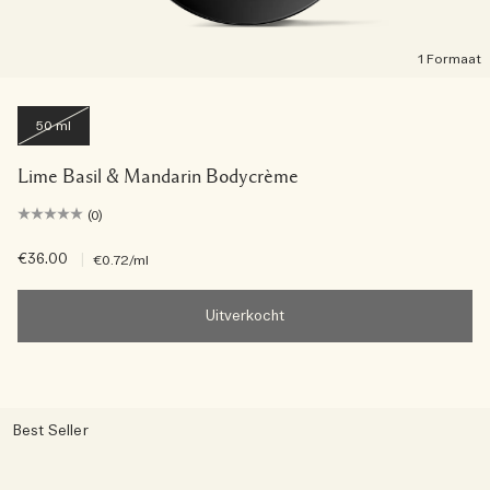
1 Formaat
50 ml
Lime Basil & Mandarin Bodycrème
(0)
€36.00
|
€0.72
/ml
Uitverkocht
Best Seller