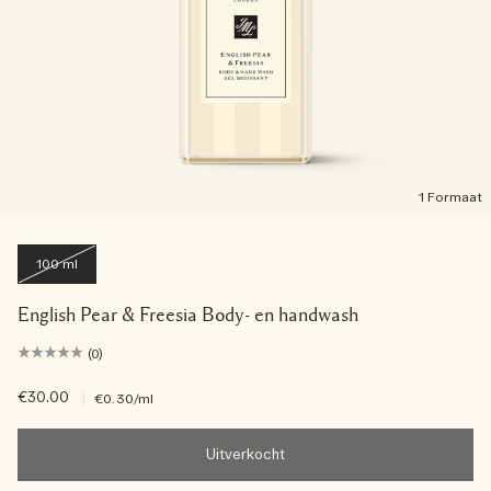
1 Formaat
100 ml
English Pear & Freesia Body- en handwash
(0)
€30.00
|
€0.30
/ml
Uitverkocht