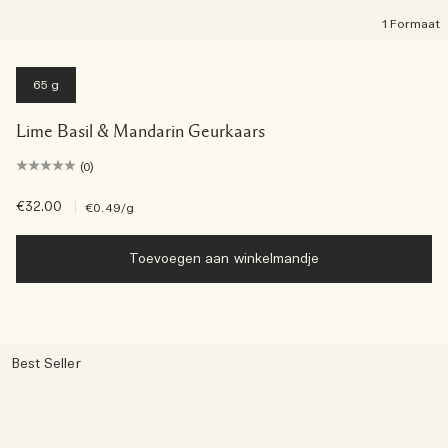
1 Formaat
65 g
Lime Basil & Mandarin Geurkaars
(0)
€32.00
|
€0.49
/g
Toevoegen aan winkelmandje
Best Seller