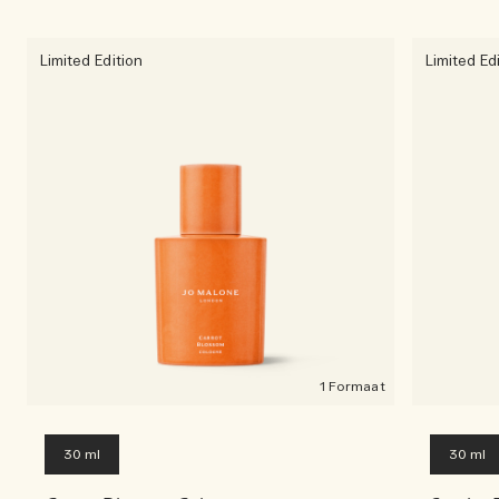
Limited Edition
Limited Ed
1 Formaat
30 ml
30 ml