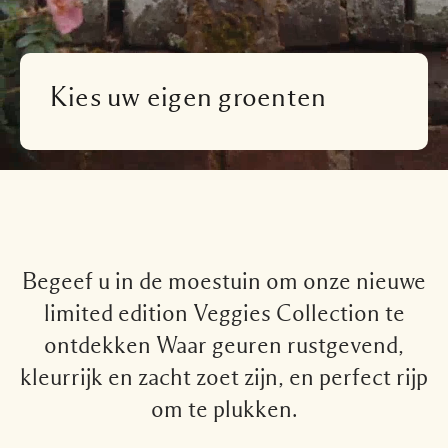
Lees het verhaal
Basil Neroli​
Rijk & bloemig
Essentiële verzorging voor kaarsen
Houtachtig
Kies uw eigen groenten
Begeef u in de moestuin om onze nieuwe
limited edition Veggies Collection te
ontdekken Waar geuren rustgevend,
kleurrijk en zacht zoet zijn, en perfect rijp
om te plukken.