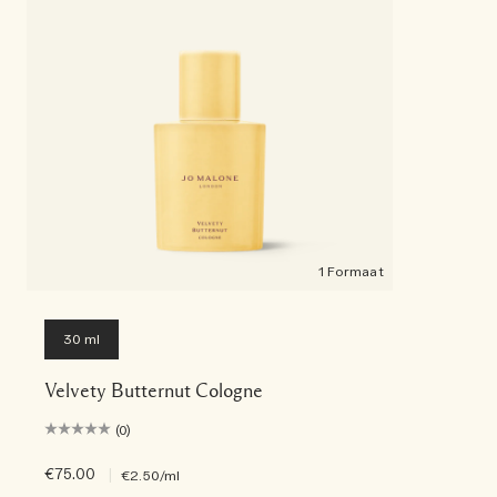
1 Formaat
30 ml
Velvety Butternut Cologne
(0)
€75.00
|
€2.50
/ml