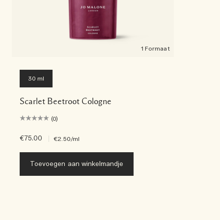
1 Formaat
30 ml
Scarlet Beetroot Cologne
(0)
€75.00
|
€2.50
/ml
Toevoegen aan winkelmandje