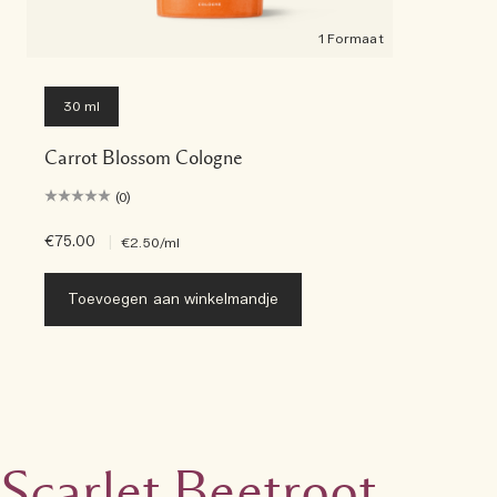
1 Formaat
30 ml
Carrot Blossom Cologne
(0)
€75.00
|
€2.50
/ml
Toevoegen aan winkelmandje
Scarlet Beetroot