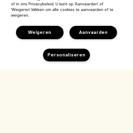
of in ons Privacybeleid. U kunt op 'Aanvaarden' of
'Weigeren' klikken om alle cookies te aanvaarden of te
weigeren.
Weigeren
Aanvaarden
Personaliseren
1 Formaat
30 ml
30 ml
Carrot Blossom Cologne
Scarlet 
(0)
€75.00
|
€75.00
|
€2.50
/ml