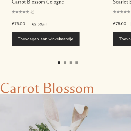
Carrot Blossom Cologne
Scarlet 
(0)
€75.00
|
€75.00
|
€2.50
/ml
Toevoegen aan winkelmandje
Toevo
Carrot Blossom