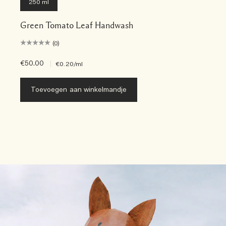
250 ml
Green Tomato Leaf Handwash
(0)
€50.00
|
€0.20
/ml
Toevoegen aan winkelmandje