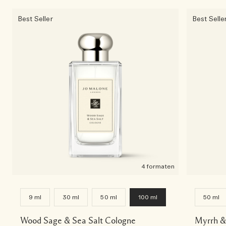
Best Seller
Best Selle
4 formaten
9 ml
30 ml
50 ml
100 ml
50 ml
Wood Sage & Sea Salt Cologne
Myrrh &