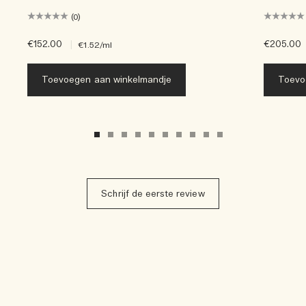
(0)
€152.00
|
€205.00
€1.52
/ml
Toevoegen aan winkelmandje
Toevo
Schrijf de eerste review