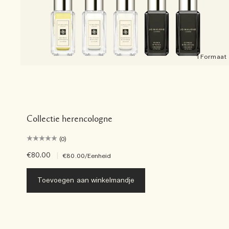
1 Formaat
Collectie herencologne
(0)
€80.00
|
€80.00
/Eenheid
Toevoegen aan winkelmandje