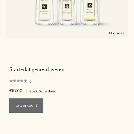
1 Formaat
Starterkit geuren layeren
(0)
€57.00
|
€57.00
/Eenheid
Uitverkocht