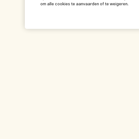
om alle cookies te aanvaarden of te weigeren.
Help
Bezoek & ontde
Beheer van cookies
Winkelzoeker
Veelgestelde vragen
Onze mensen & on
Mijn bestelling
Onze duurzame wer
Leveringsinformatie
Ingrediëntenwoorde
Teruggaves & Terugbetalingen
Mijn bestelling vol
Online shoppen
Mijn profiel
Contact