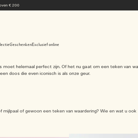
 boven € 200
lectie
Geschenken
Exclusief online
 alles moet helemaal perfect zijn. Of het nu gaat om een teken va
en doos die even iconisch is als onze geur.
of mijlpaal of gewoon een teken van waardering? Wie en wat u ook