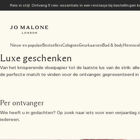
Reis in stijl: Ontvang 5 reis-essentials in een reistasje bij bestellingen
Nieuw en populair
Bestsellers
Colognes
Geurkaarsen
Bad & body
Herencol
Luxe geschenken
Van het knisperende vloeipapier tot de laatste lus van de strik:
de perfecte match te vinden voor de ontvanger, gepresenteerd in e
Per ontvanger
Wie heeft u in gedachten? Op zoek naar iets voor een verjaardag 
iedereen.