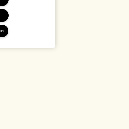
en
en
Locatie & taal
Locatie wijzigen
waarden
arden
rden
 met de fabrikant