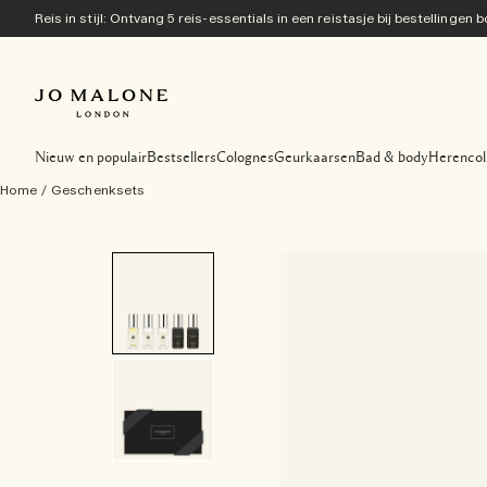
Reis in stijl: Ontvang 5 reis-essentials in een reistasje bij bestellingen
Nieuw en populair
Bestsellers
Colognes
Geurkaarsen
Bad & body
Herencol
Home
/
Geschenksets