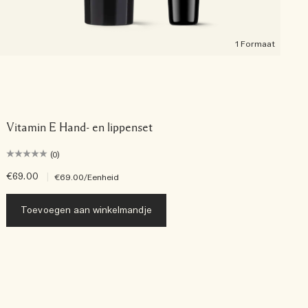
1 Formaat
Vitamin E Hand- en lippenset
(0)
€69.00
|
€
€69.00
/Eenheid
Toevoegen aan winkelmandje