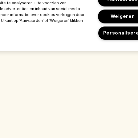
e te analyseren, u te voorzien van
e advertenties en inhoud van social media
meer informatie over cookies verkrijgen door
Weigeren
. U kunt op 'Aanvaarden' of 'Weigeren' klikken
Personaliser
k
Ons bedrijf
Privacybeleid 
Bedrijfsinformatie
gebruiksvoor
Gebruiksvoorwa
ze werkplek
Vacatures
Privacybeleid
kwijze
Verkoopvoorwaa
nlijst
Neem contact op
gen