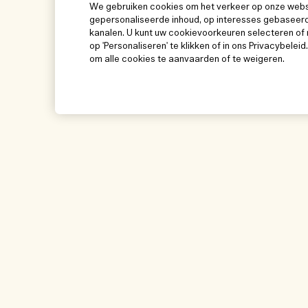
We gebruiken cookies om het verkeer op onze websit
gepersonaliseerde inhoud, op interesses gebaseerd
kanalen. U kunt uw cookievoorkeuren selecteren of 
op 'Personaliseren' te klikken of in ons Privacybeleid
om alle cookies te aanvaarden of te weigeren.
Help
Bezoek & ontde
Beheer van cookies
Winkelzoeker
Veelgestelde vragen
Onze mensen & on
Mijn bestelling
Onze duurzame wer
Leveringsinformatie
Ingrediëntenwoorde
Teruggaves & Terugbetalingen
Mijn bestelling vol
Online shoppen