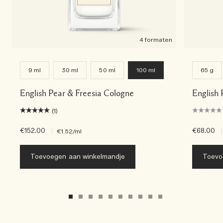
4 formaten
9 ml
30 ml
50 ml
100 ml
65 g
English Pear & Freesia Cologne
English 
(1)
€152.00
|
€68.00
|
€1.52
/ml
Toevoegen aan winkelmandje
Toevo