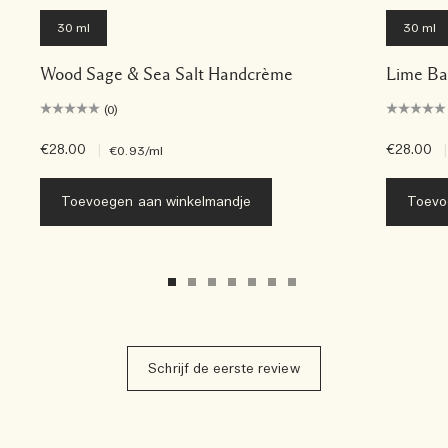
30 ml
30 ml
Wood Sage & Sea Salt Handcrème
Lime Ba
(0)
€28.00
|
€28.00
|
€0.93
/ml
Toevoegen aan winkelmandje
Toevo
Schrijf de eerste review