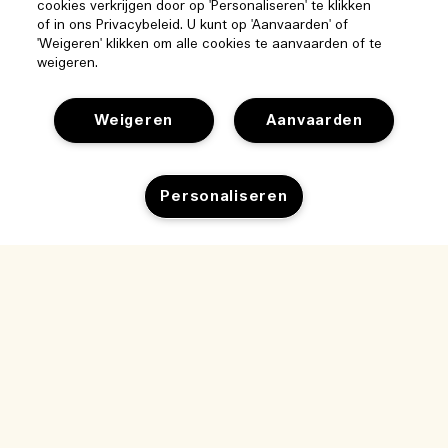
cookies verkrijgen door op 'Personaliseren' te klikken
of in ons Privacybeleid. U kunt op 'Aanvaarden' of
'Weigeren' klikken om alle cookies te aanvaarden of te
weigeren.
Weigeren
Aanvaarden
Help
Personaliseren
Beheer van cookies
Bezoek & ontdek
Veelgestelde vragen
Toevoegen aan winkelmandje
Winkelzoeker
Mijn bestelling
Ons bedrijf
Onze mensen & onze werkplek
Leveringsinformatie
Bedrijfsinformatie
Onze duurzame werkwijze
Teruggaves & Terugbetalingen
Privacybeleid en gebruiksvoorwaarden
Vacatures
Ingrediëntenwoordenlijst
Online shoppen
Gebruiksvoorwaarden
Mijn bestelling volgen
Mijn profiel
Locatie & taal