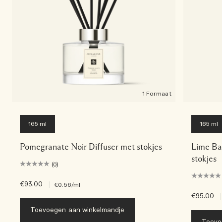
1 Formaat
165 ml
165 ml
Pomegranate Noir Diffuser met stokjes
Lime Bas
stokjes
(0)
€93.00
|
€0.56
/ml
€95.00
|
Toevoegen aan winkelmandje