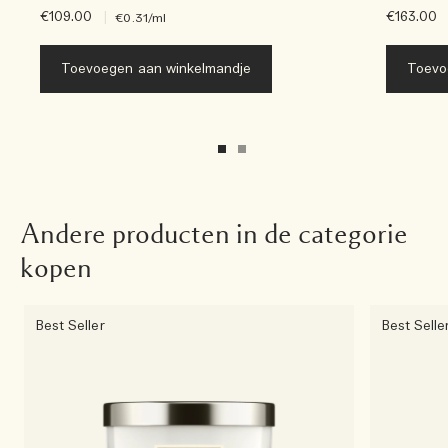
€109.00
|
€163.00
€0.31
/ml
Toevoegen aan winkelmandje
Toevo
Andere producten in de categorie
kopen
Best Seller
Best Selle