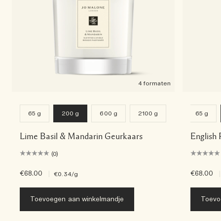
4 formaten
65 g
200 g
600 g
2100 g
65 g
Lime Basil & Mandarin Geurkaars
English 
(0)
€68.00
|
€68.00
|
€0.34
/g
Toevoegen aan winkelmandje
Toevo