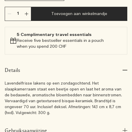
Toevoegen aan winkelmandje
5 Complimentary travel essentials​
Receive five bestseller essentials in a pouch
when you spend 200 CHF
Details
Lavendelfrisse lakens op een zondagochtend. Het
slaapkamerraam staat een beetje open en laat het aroma van
de bedauwde, aromatische bloembedden naar binnenstromen.
Vervaardigd van getextureerd bisque-keramiek. Brandtijd is
ongeveer 70 uur. Inclusief deksel. Afmetingen: 14,1 cm x 8,7 cm
(hxd). Vulgewicht: 300 g.
Gebruiksaanwijzing