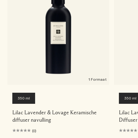
1 Formaat
350 ml
350 ml
Lilac Lavender & Lovage Keramische
Lilac L
diffuser navulling
Diffuser
(0)