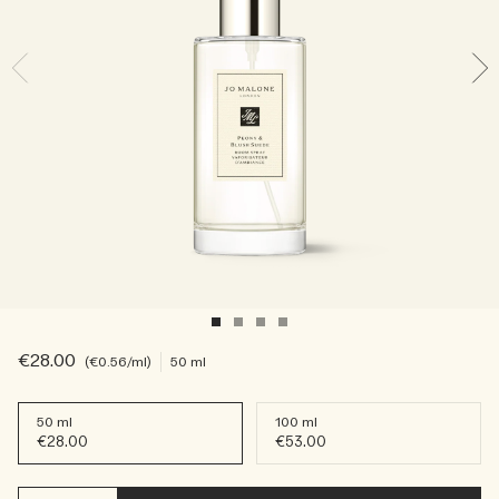
Lees het verhaal
Basil Neroli​
Rijk & bloemig
Essentiële verzorging voor kaarsen
Houtachtig
€28.00
€0.56
/ml
50 ml
50 ml
100 ml
€28.00
€53.00