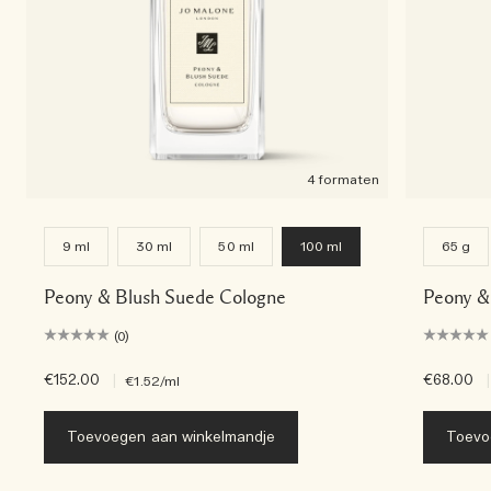
4 formaten
9 ml
30 ml
50 ml
100 ml
65 g
Peony & Blush Suede Cologne
Peony &
(0)
€152.00
|
€68.00
|
€1.52
/ml
Toevoegen aan winkelmandje
Toevo