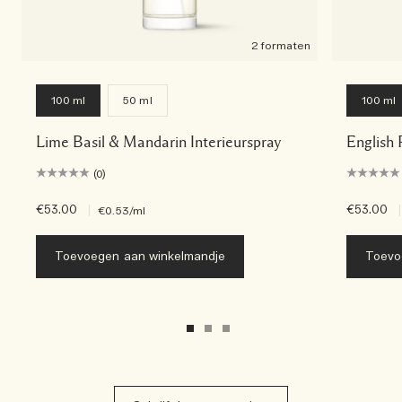
2 formaten
100 ml
50 ml
100 ml
Lime Basil & Mandarin Interieurspray
English 
(0)
€53.00
|
€53.00
|
€0.53
/ml
Toevoegen aan winkelmandje
Toevo