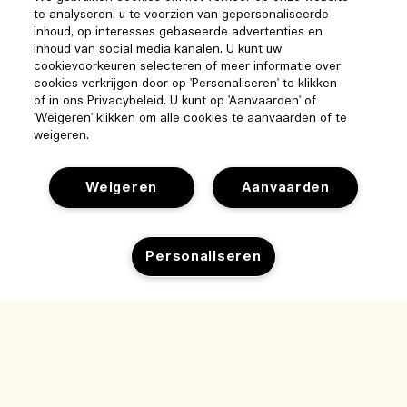
te analyseren, u te voorzien van gepersonaliseerde
inhoud, op interesses gebaseerde advertenties en
inhoud van social media kanalen. U kunt uw
cookievoorkeuren selecteren of meer informatie over
cookies verkrijgen door op 'Personaliseren' te klikken
of in ons Privacybeleid. U kunt op 'Aanvaarden' of
'Weigeren' klikken om alle cookies te aanvaarden of te
weigeren.
Weigeren
Aanvaarden
Help
Personaliseren
Beheer van cookies
Bezoek & ontdek
Veelgestelde vragen
Winkelzoeker
Toevoegen aan winkelmandje
Mijn bestelling
Ons bedrijf
Onze mensen & onze werkplek
Leveringsinformatie
Bedrijfsinformatie
Onze duurzame werkwijze