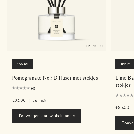
1 Formaat
165 ml
165 ml
Pomegranate Noir Diffuser met stokjes
Lime Bas
stokjes
(0)
€93.00
|
€0.56
/ml
€95.00
|
Toevoegen aan winkelmandje
Toevo