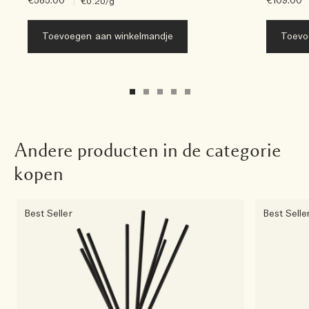
€585.00
|
€109.00
€0.20
/g
Toevoegen aan winkelmandje
Toevo
Andere producten in de categorie
kopen
Best Seller
Best Selle