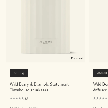
1 Formaat
3000 g
350 ml
Wild Berry & Bramble Statement
Wild Be
Townhouse geurkaars
diffuser
(0)