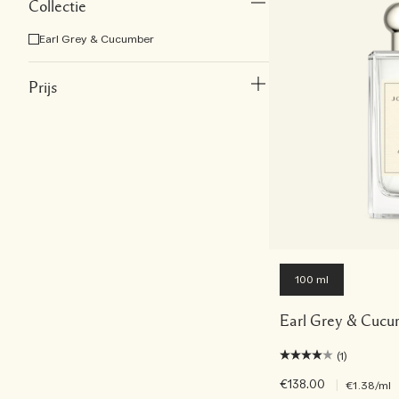
Collectie
Earl Grey & Cucumber
Prijs
100 ml
Earl Grey & Cucu
(1)
€138.00
|
€1.38
/ml