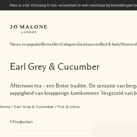
Reis in stijl: Ontvang 5 reis-essentials in een reistasje bij bestellingen
Nieuw en populair
Bestsellers
Colognes
Geurkaarsen
Bad & body
Herencol
Earl Grey & Cucumber
Afternoon tea – een Britse traditie. De sensatie van ber
sappigheid van knapperige komkommer. Vergezeld van bi
Home
/
Earl Grey & Cucumber
/
Fris & citrus
1 Producten