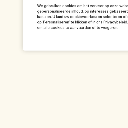
We gebruiken cookies om het verkeer op onze websit
gepersonaliseerde inhoud, op interesses gebaseerd
kanalen. U kunt uw cookievoorkeuren selecteren of 
op 'Personaliseren' te klikken of in ons Privacybeleid
om alle cookies te aanvaarden of te weigeren.
Help
Bezoek & ontde
Beheer van cookies
Winkelzoeker
Veelgestelde vragen
Onze mensen & on
Mijn bestelling
Onze duurzame wer
Leveringsinformatie
Ingrediëntenwoorde
Teruggaves & Terugbetalingen
Mijn bestelling vol
Online shoppen