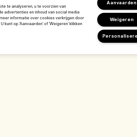
Aanvaarden
e te analyseren, u te voorzien van
e advertenties en inhoud van social media
meer informatie over cookies verkrijgen door
Weigeren
. U kunt op 'Aanvaarden' of 'Weigeren' klikken
Personaliser
k
Ons bedrijf
Privacybeleid 
Bedrijfsinformatie
gebruiksvoor
Gebruiksvoorwa
ze werkplek
Vacatures
Privacybeleid
kwijze
Verkoopvoorwaa
nlijst
Neem contact op
gen