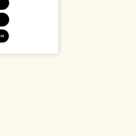
en
en
Locatie & taal
Locatie wijzigen
waarden
arden
rden
 met de fabrikant