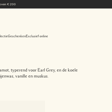
 boven € 200
lectie
Geschenken
Exclusief online
gamot, typerend voor Earl Grey, en de koele
jenwas, vanille en muskus.