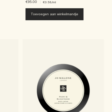
€95.00
|
€0.58
/ml
Toevoegen aan winkelmandje