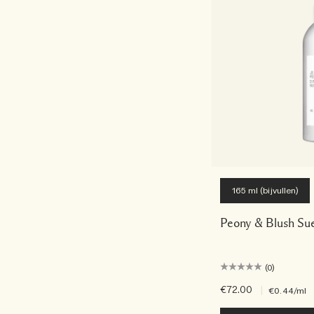
165 ml (bijvullen)
Peony & Blush Sue
(0)
€72.00
|
€0.44
/ml