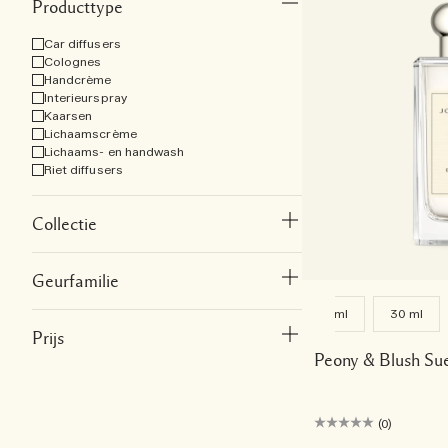
Producttype
Car diffusers
Colognes
Handcrème
Interieurspray
Kaarsen
Lichaamscrème
Lichaams- en handwash
Riet diffusers
Collectie
Geurfamilie
9 ml
30 ml
Prijs
Peony & Blush Su
(0)