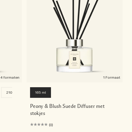
4 formaten
1 Formaat
2100 g
165 ml
Peony & Blush Suede Diffuser met
stokjes
(0)