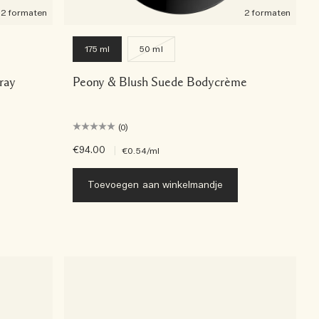
2 formaten
2 formaten
175 ml
50 ml
ray
Peony & Blush Suede Bodycrème
(0)
€94.00
|
€0.54
/ml
Toevoegen aan winkelmandje