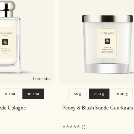
4 formaten
50 ml
100 ml
65 g
200 g
600 g
ede Cologne
Peony & Blush Suede Geurkaars
(0)