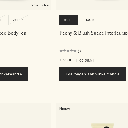
3 formaten
l
250 ml
50 ml
100 ml
ede Body- en
Peony & Blush Suede Interieursp
(0)
€28.00
|
€0.56
/ml
inkelmandje
Toevoegen aan winkelmandje
Nieuw