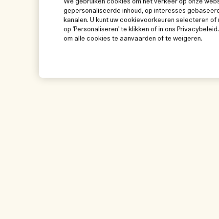
We gebruiken cookies om het verkeer op onze websit
gepersonaliseerde inhoud, op interesses gebaseerd
kanalen. U kunt uw cookievoorkeuren selecteren of 
op 'Personaliseren' te klikken of in ons Privacybeleid
om alle cookies te aanvaarden of te weigeren.
Help
Bezoek & ontde
Beheer van cookies
Winkelzoeker
Veelgestelde vragen
Onze mensen & on
Mijn bestelling
Onze duurzame wer
Leveringsinformatie
Ingrediëntenwoorde
Teruggaves & Terugbetalingen
Mijn bestelling vol
Online shoppen