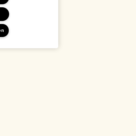
en
en
Locatie & taal
Locatie wijzigen
waarden
arden
rden
 met de fabrikant