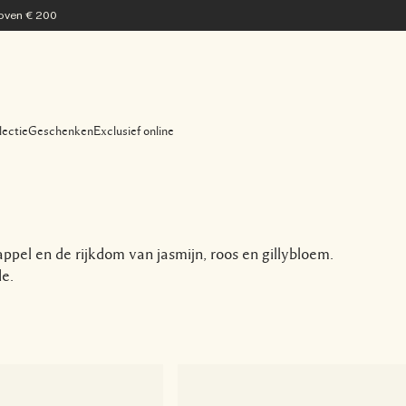
 boven € 200
lectie
Geschenken
Exclusief online
ppel en de rijkdom van jasmijn, roos en gillybloem.
e.