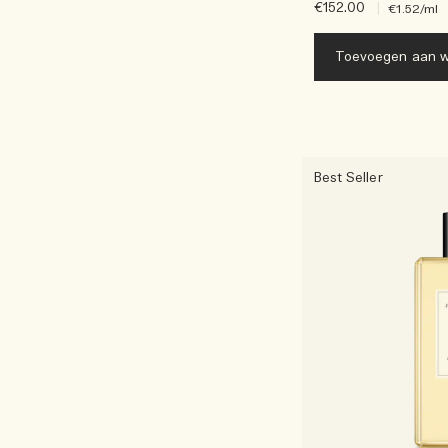
€152.00
|
€1.52
/ml
Toevoegen aan w
Best Seller