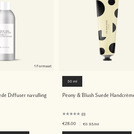
1 Formaat
30 ml
de Diffuser navulling
Peony & Blush Suede Handcrèm
(0)
€28.00
|
€0.93
/ml