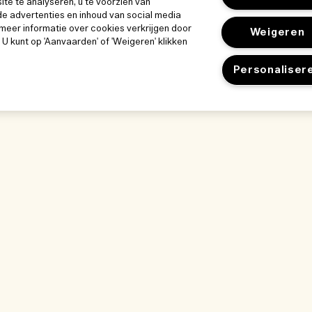
e te analyseren, u te voorzien van
e advertenties en inhoud van social media
meer informatie over cookies verkrijgen door
Weigeren
. U kunt op 'Aanvaarden' of 'Weigeren' klikken
Personaliser
k
Ons bedrijf
Privacybeleid 
Bedrijfsinformatie
gebruiksvoor
Gebruiksvoorwa
ze werkplek
Vacatures
Privacybeleid
kwijze
Verkoopvoorwaa
nlijst
Neem contact op
gen