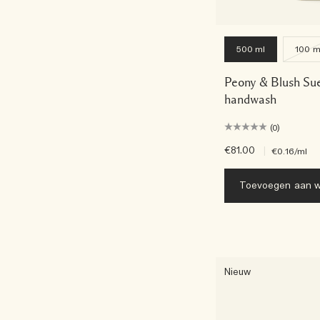
500 ml
100 m
Peony & Blush Su
handwash
(0)
€81.00
|
€0.16
/ml
Toevoegen aan w
Nieuw