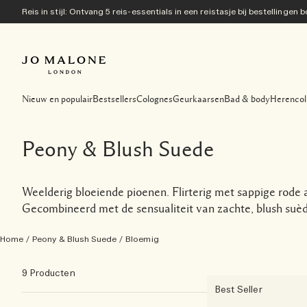
Reis in stijl: Ontvang 5 reis-essentials in een reistasje bij bestellingen
Nieuw en populair
Bestsellers
Colognes
Geurkaarsen
Bad & body
Herencol
Peony & Blush Suede
Weelderig bloeiende pioenen. Flirterig met sappige rode a
Gecombineerd met de sensualiteit van zachte, blush suèd
Home
/
Peony & Blush Suede
/
Bloemig
9 Producten
Best Seller