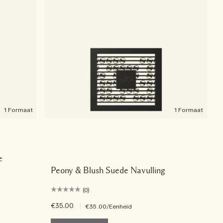
1 Formaat
1 Formaat
e
Peony & Blush Suede Navulling
(0)
€35.00
|
€35.00
/Eenheid