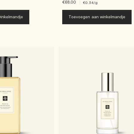
€68.00
|
€0.34
/g
inkelmandje
Toevoegen aan winkelmandje