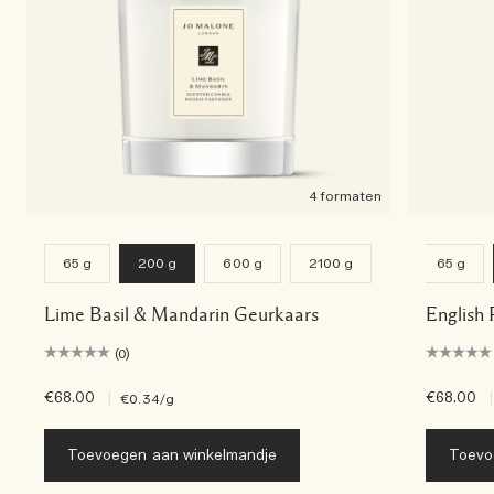
4 formaten
65 g
200 g
600 g
2100 g
65 g
Lime Basil & Mandarin Geurkaars
English 
(0)
€68.00
|
€68.00
|
€0.34
/g
Toevoegen aan winkelmandje
Toevo