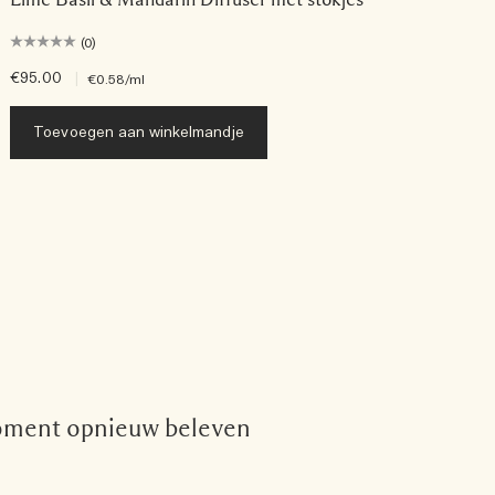
(0)
€95.00
|
€0.58
/ml
Toevoegen aan winkelmandje
 moment opnieuw beleven