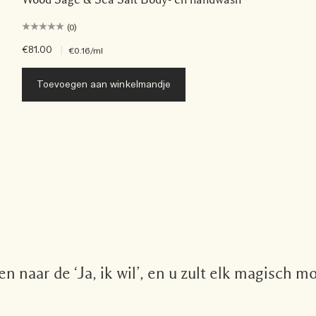
(0)
€81.00
|
€0.16
/ml
Toevoegen aan winkelmandje
n naar de ‘Ja, ik wil’, en u zult elk magisch