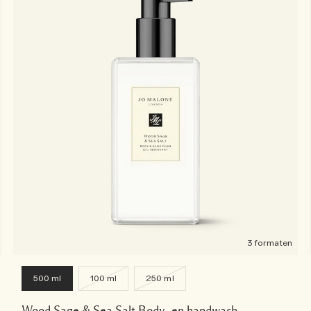
3 formaten
500 ml
100 ml
250 ml
Wood Sage & Sea Salt Body- en handwash