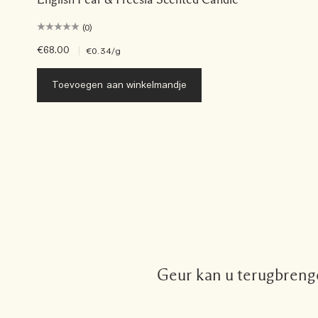
(0)
€68.00
|
€0.34
/g
Toevoegen aan winkelmandje
Geur kan u terugbrenge