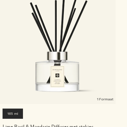
1 Formaat
165 ml
Lime Basil & Mandarin Diffuser met stokjes