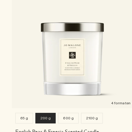
4 formaten
65 g
200 g
600 g
2100 g
English Pear & Freesia Scented Candle