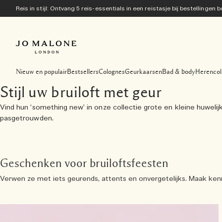
Reis in stijl: Ontvang 5 reis-essentials in een reistasje bij bestellingen
Nieuw en populair
Bestsellers
Colognes
Geurkaarsen
Bad & body
Herencol
Stijl uw bruiloft met geur
Vind hun ‘something new’ in onze collectie grote en kleine huweli
pasgetrouwden.
Geschenken voor bruiloftsfeesten
Verwen ze met iets geurends, attents en onvergetelijks. Maak ken