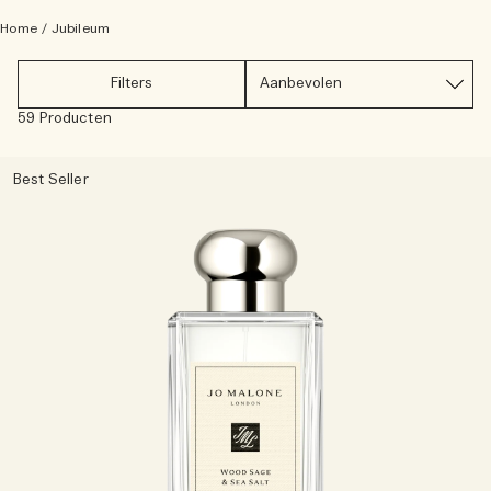
Lees het verhaal
Home
/
Jubileum
Basil Neroli​
Rijk & bloemig
Essentiële verzorging voor kaarsen
Filters
Houtachtig
59 Producten
Best Seller