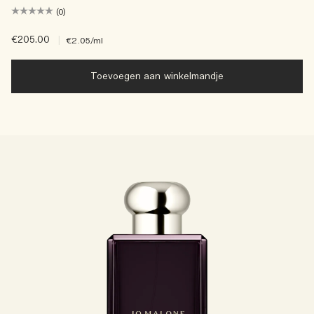
(0)
€205.00
|
€2.05
/ml
Toevoegen aan winkelmandje