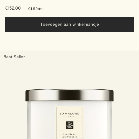
€152.00
|
€1.52
/ml
Toevoegen aan winkelmandje
Best Seller