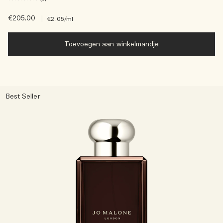
€205.00
|
€2.05
/ml
Toevoegen aan winkelmandje
Best Seller