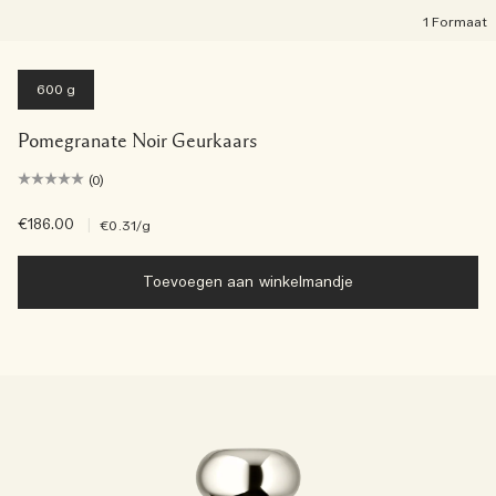
1 Formaat
600 g
Pomegranate Noir Geurkaars
(0)
€186.00
|
€0.31
/g
Toevoegen aan winkelmandje