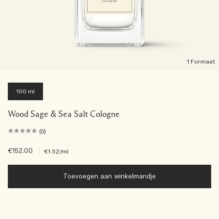
1 Formaat
100 ml
Wood Sage & Sea Salt Cologne
(0)
€152.00
|
€1.52
/ml
Toevoegen aan winkelmandje