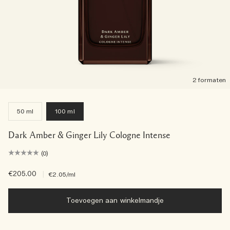
2 formaten
50 ml
100 ml
Dark Amber & Ginger Lily Cologne Intense
(0)
€205.00
|
€2.05
/ml
Toevoegen aan winkelmandje