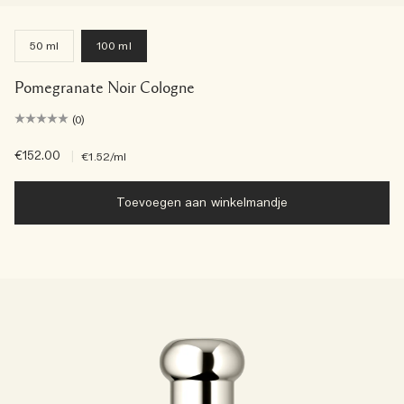
50 ml
100 ml
Pomegranate Noir Cologne
(0)
€152.00
|
€1.52
/ml
Toevoegen aan winkelmandje