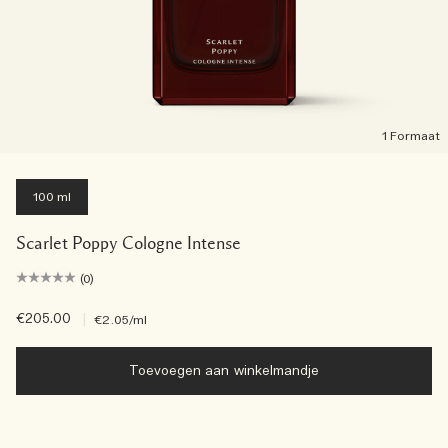
1 Formaat
100 ml
Scarlet Poppy Cologne Intense
(0)
€205.00
|
€2.05
/ml
Toevoegen aan winkelmandje