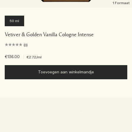
1 Formaat
50 ml
Vetiver & Golden Vanilla Cologne Intense
(0)
€136.00
|
€2.72
/ml
Toevoegen aan winkelmandje