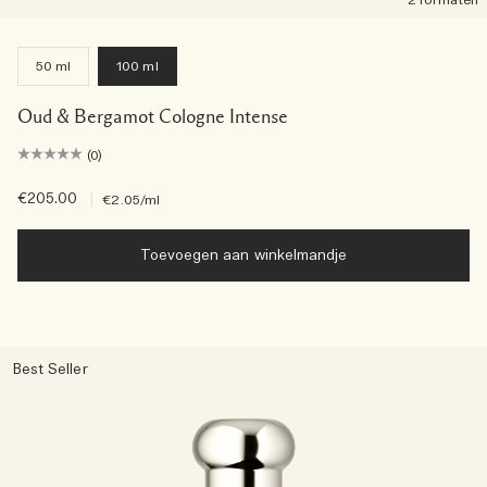
2 formaten
50 ml
100 ml
Oud & Bergamot Cologne Intense
(0)
€205.00
|
€2.05
/ml
Toevoegen aan winkelmandje
Best Seller