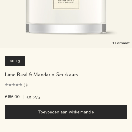
1 Formaat
600 g
Lime Basil & Mandarin Geurkaars
(0)
€186.00
|
€0.31
/g
Toevoegen aan winkelmandje