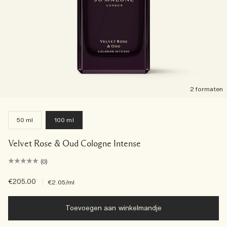
2 formaten
50 ml
100 ml
Velvet Rose & Oud Cologne Intense
(0)
€205.00
|
€2.05
/ml
Toevoegen aan winkelmandje