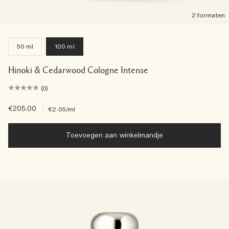
2 formaten
50 ml
100 ml
Hinoki & Cedarwood Cologne Intense
(0)
€205.00
|
€2.05
/ml
Toevoegen aan winkelmandje