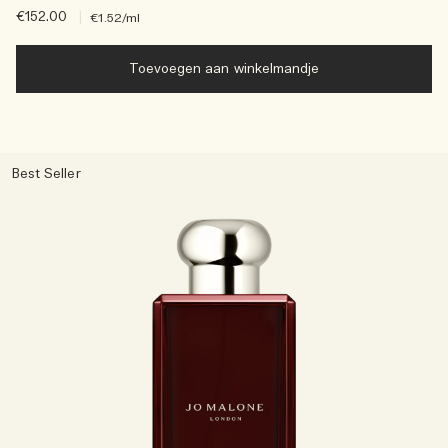
€152.00
|
€1.52
/ml
Toevoegen aan winkelmandje
Best Seller