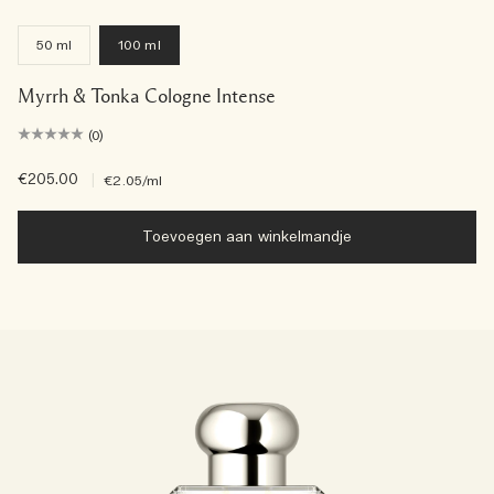
50 ml
100 ml
Myrrh & Tonka Cologne Intense
(0)
€205.00
|
€2.05
/ml
Toevoegen aan winkelmandje