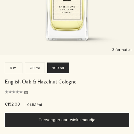
3 formaten
9 ml
30 ml
100 ml
English Oak & Hazelnut Cologne
(0)
€152.00
|
€1.52
/ml
Toevoegen aan winkelmandje