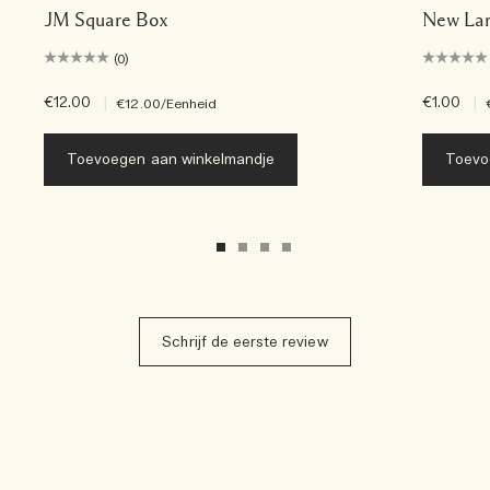
JM Square Box
New Lar
(0)
€12.00
|
€1.00
|
€12.00
/Eenheid
Toevoegen aan winkelmandje
Toevo
Schrijf de eerste review