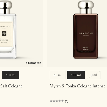
3 formaten
100 ml
50 ml
100 ml
9 ml
Salt Cologne
Myrrh & Tonka Cologne Intense
(0)