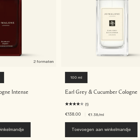
2 formaten
100 ml
ogne Intense
Earl Grey & Cucumber Cologne
(1)
€138.00
|
€1.38
/ml
inkelmandje
Toevoegen aan winkelmandje