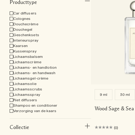
Producttype
Car diffusers
Colognes
Douchecrème
Douchegel
Geschenksets
Interieurspray
Kaarsen
Kussenspray
Lichaamsbalsem
Lichaamscrème
Lichaams- en handlotion
Lichaams- en handwash
Lichaamsgel-crème
Lichaamsolie
Lichaamsscrubs
Lichaamsspray
9 ml
30 ml
Riet diffusers
Shampoo en conditioner
Wood Sage & Sea 
Verzorging van de kaars
Collectie
(0)