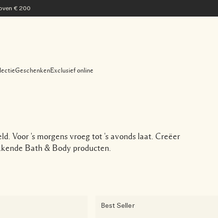
 boven € 200
lectie
Geschenken
Exclusief online
. Voor 's morgens vroeg tot 's avonds laat. Creëer
ikkende Bath & Body producten.
Best Seller