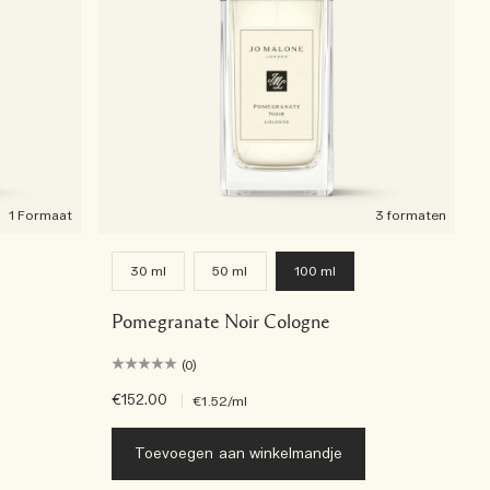
1 Formaat
3 formaten
30 ml
50 ml
100 ml
Pomegranate Noir Cologne
(0)
€152.00
|
€1.52
/ml
Toevoegen aan winkelmandje