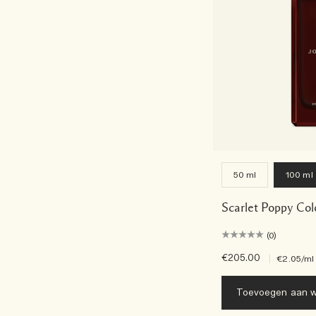
50 ml
100 ml
Scarlet Poppy Col
(0)
€205.00
|
€2.05
/ml
Toevoegen aan w