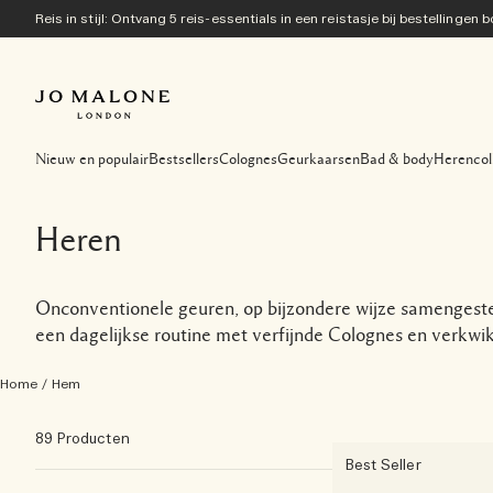
Reis in stijl: Ontvang 5 reis-essentials in een reistasje bij bestellingen
Nieuw en populair
Bestsellers
Colognes
Geurkaarsen
Bad & body
Herencol
Heren
Onconventionele geuren, op bijzondere wijze samengesteld
een dagelijkse routine met verfijnde Colognes en verkw
Home
/
Hem
89 Producten
Best Seller