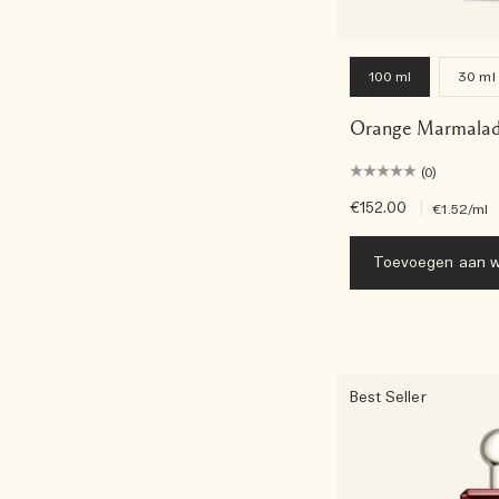
100 ml
30 ml
Orange Marmalad
(0)
€152.00
|
€1.52
/ml
Toevoegen aan w
Best Seller