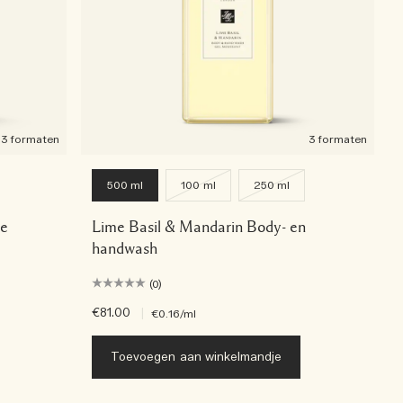
3 formaten
3 formaten
500 ml
100 ml
250 ml
se
Lime Basil & Mandarin Body- en
handwash
(0)
€81.00
|
€0.16
/ml
Toevoegen aan winkelmandje