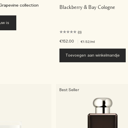
Grapevine collection
Blackberry & Bay Cologne
uw is
(0)
€152.00
|
€1.52
/ml
Toevoegen aan winkelmandje
Best Seller