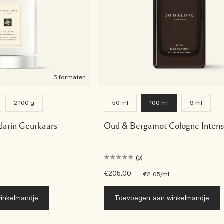
3 formaten
2100 g
50 ml
100 ml
9 ml
darin Geurkaars
Oud & Bergamot Cologne Inten
(0)
€205.00
|
€2.05
/ml
inkelmandje
Toevoegen aan winkelmandje