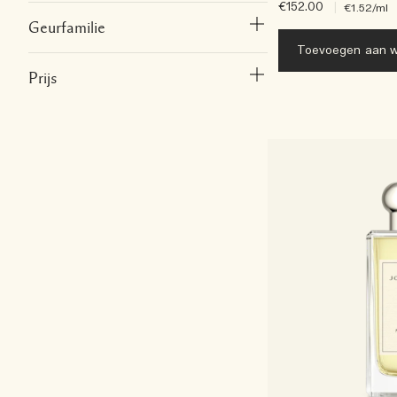
€152.00
|
€1.52
/ml
Geurfamilie
Toevoegen aan w
Prijs