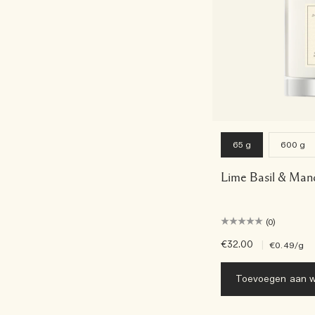
65 g
600 g
Lime Basil & Man
(0)
€32.00
|
€0.49
/g
Toevoegen aan w