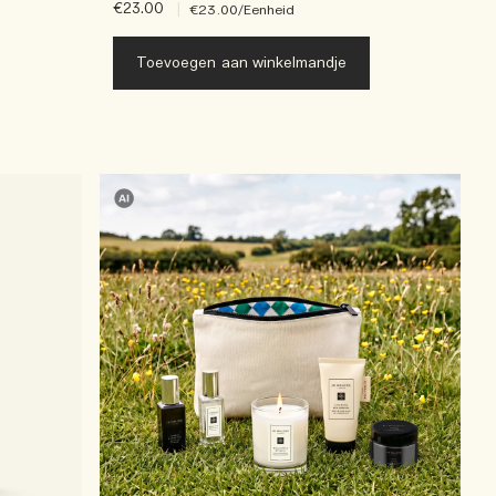
€23.00
|
€23.00
/Eenheid
Toevoegen aan winkelmandje