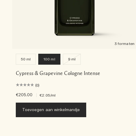
3 formaten
50 ml
100 ml
9 ml
Cypress & Grapevine Cologne Intense
(0)
€205.00
|
€2.05
/ml
Toevoegen aan winkelmandje