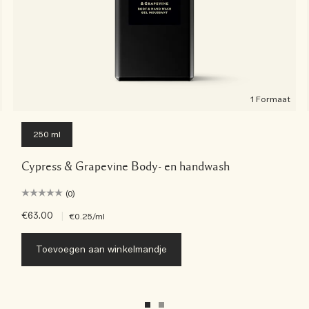
1 Formaat
250 ml
Cypress & Grapevine Body- en handwash
(0)
€63.00
|
€0.25
/ml
Toevoegen aan winkelmandje