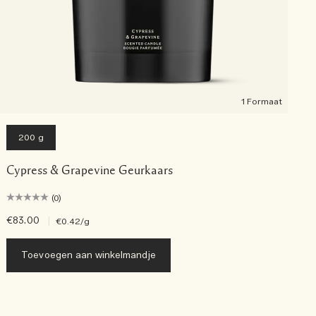
1 Formaat
200 g
Cypress & Grapevine Geurkaars
(0)
€83.00
|
€
€0.42
/g
Toevoegen aan winkelmandje