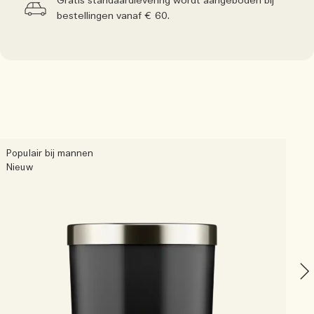
Gratis standaardlevering wordt aangeboden bij
bestellingen vanaf € 60.
Populair bij mannen
P
Nieuw
N
C