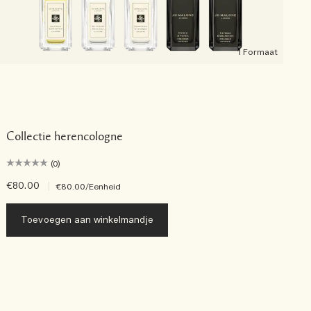
1 Formaat
Collectie herencologne
(0)
€80.00
|
€
€80.00
/Eenheid
Toevoegen aan winkelmandje