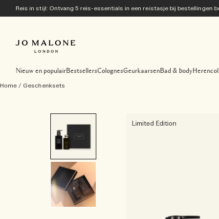
Reis in stijl: Ontvang 5 reis-essentials in een reistasje bij bestellingen
Nieuw en populair
Bestsellers
Colognes
Geurkaarsen
Bad & body
Herencol
Home
/
Geschenksets
Limited Edition