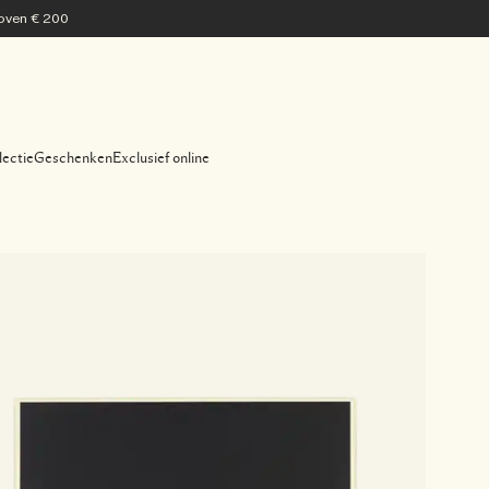
 boven € 200
lectie
Geschenken
Exclusief online