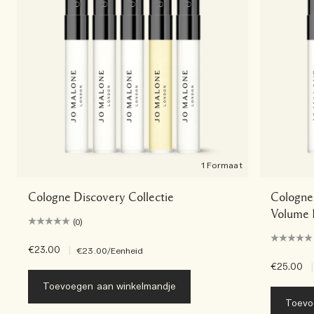
1 Formaat
Cologne Discovery Collectie
Cologne 
Volume 
(0)
€23.00
|
€23.00
/Eenheid
€25.00
|
Toevoegen aan winkelmandje
Toevo