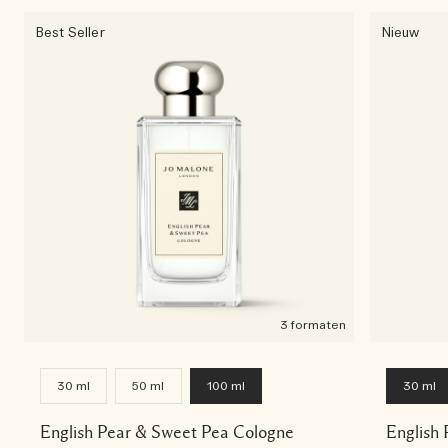
Best Seller
Nieuw
3 formaten
30 ml
50 ml
100 ml
30 ml
English Pear & Sweet Pea Cologne
English