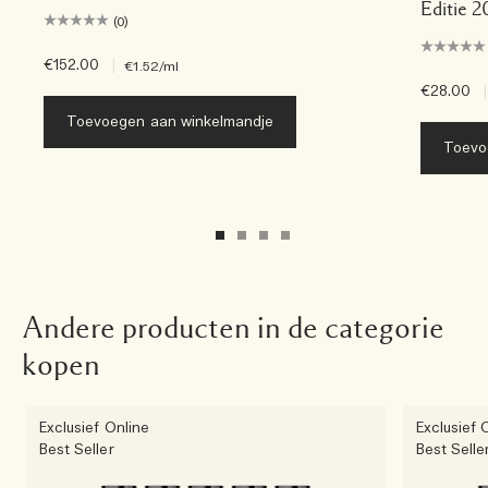
Editie 
(0)
€152.00
|
€1.52
/ml
€28.00
|
Toevoegen aan winkelmandje
Toevo
Andere producten in de categorie
kopen
Exclusief Online
Exclusief 
Best Seller
Best Selle