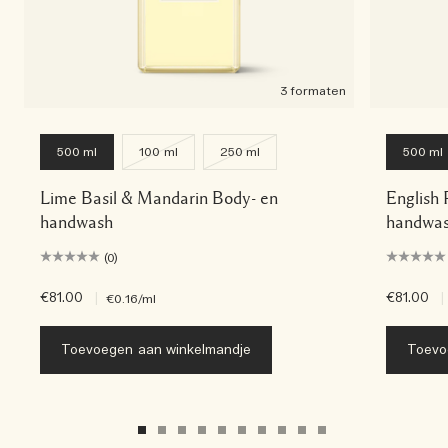
3 formaten
500 ml
100 ml
250 ml
500 ml
Lime Basil & Mandarin Body- en
English 
handwash
handwa
(0)
€81.00
|
€81.00
|
€0.16
/ml
Toevoegen aan winkelmandje
Toevo