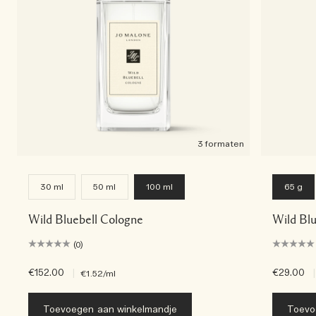
3 formaten
30 ml
50 ml
100 ml
65 g
Wild Bluebell Cologne
Wild Blu
(0)
€152.00
|
€29.00
|
€1.52
/ml
Toevoegen aan winkelmandje
Toevo