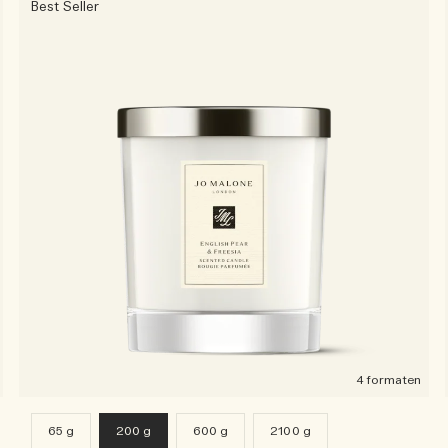
Best Seller
4 formaten
65 g
200 g
600 g
2100 g