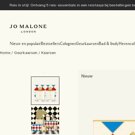
Reis in stijl: Ontvang 5 reis-essentials in een reistasje bij bestellingen
Nieuw en populair
Bestsellers
Colognes
Geurkaarsen
Bad & body
Herencol
Home
/
Geurkaarsen
/
Kaarsen
Nieuw