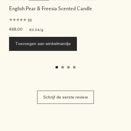
English Pear & Freesia Scented Candle
(0)
€68.00
|
€0.34
/g
Toevoegen aan winkelmandje
Schrijf de eerste review