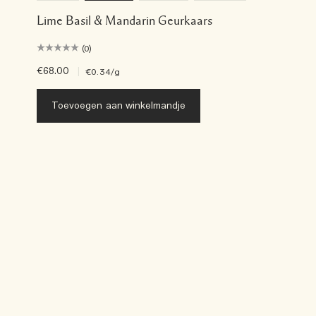
Lime Basil & Mandarin Geurkaars
(0)
€68.00
|
€0.34
/g
Toevoegen aan winkelmandje