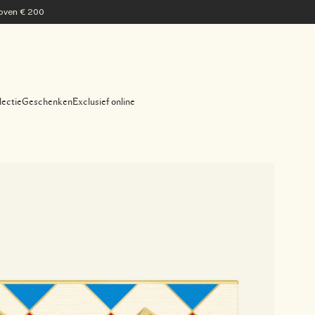
 boven € 200
lectie
Geschenken
Exclusief online