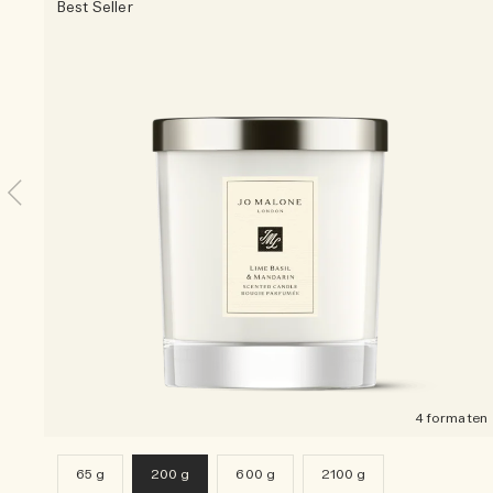
Best Seller
4 formaten
65 g
200 g
600 g
2100 g