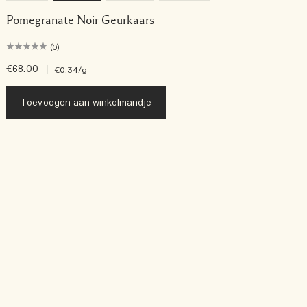
Pomegranate Noir Geurkaars
(0)
€68.00
|
€
€0.34
/g
Toevoegen aan winkelmandje