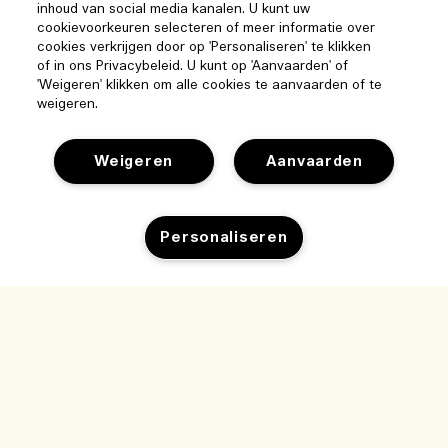
inhoud van social media kanalen. U kunt uw
cookievoorkeuren selecteren of meer informatie over
cookies verkrijgen door op 'Personaliseren' te klikken
of in ons Privacybeleid. U kunt op 'Aanvaarden' of
'Weigeren' klikken om alle cookies te aanvaarden of te
weigeren.
Weigeren
Aanvaarden
Help
Personaliseren
Beheer van cookies
Bezoek & ontdek
Veelgestelde vragen
Winkelzoeker
Mijn bestelling
Uitverkocht
Ons bedrijf
Onze mensen & onze werkplek
Leveringsinformatie
Bedrijfsinformatie
Onze duurzame werkwijze
Teruggaves & Terugbetalingen
Privacybeleid en gebruiksvoorwaarden
Vacatures
Ingrediëntenwoordenlijst
Online shoppen
Gebruiksvoorwaarden