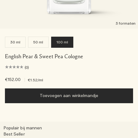
3 formaten
30 ml
50 ml
100 ml
English Pear & Sweet Pea Cologne
(0)
€152.00
|
€1.52
/ml
Toevoegen aan winkelmandje
Populair bij mannen
Best Seller