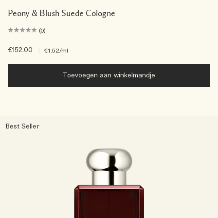
Peony & Blush Suede Cologne
(0)
€152.00
|
€1.52
/ml
Toevoegen aan winkelmandje
Best Seller