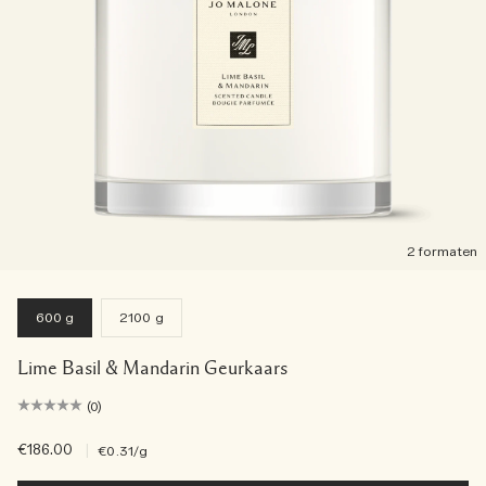
2 formaten
600 g
2100 g
Lime Basil & Mandarin Geurkaars
(0)
€186.00
|
€0.31
/g