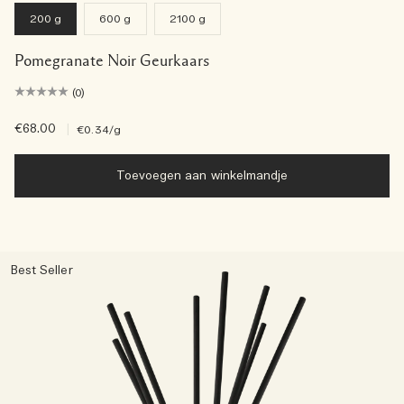
200 g
600 g
2100 g
Pomegranate Noir Geurkaars
(0)
€68.00
|
€0.34
/g
Toevoegen aan winkelmandje
Best Seller