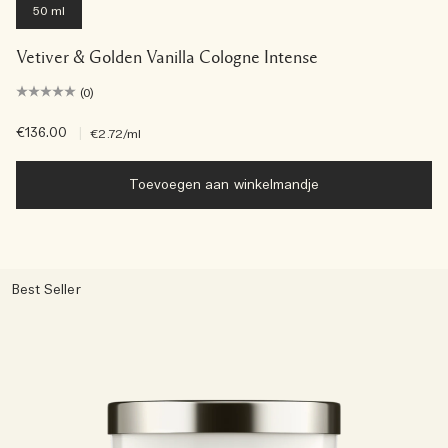
50 ml
Vetiver & Golden Vanilla Cologne Intense
(0)
€136.00
|
€2.72
/ml
Toevoegen aan winkelmandje
Best Seller