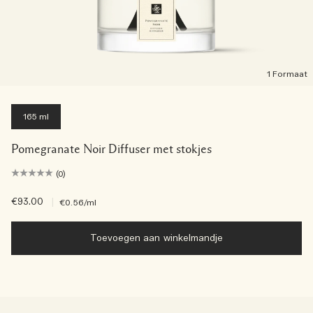
1 Formaat
165 ml
Pomegranate Noir Diffuser met stokjes
(0)
€93.00
|
€0.56
/ml
Toevoegen aan winkelmandje