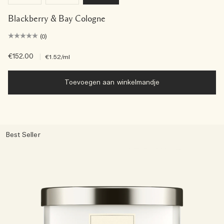
Blackberry & Bay Cologne
(0)
€152.00
|
€1.52
/ml
Toevoegen aan winkelmandje
Best Seller