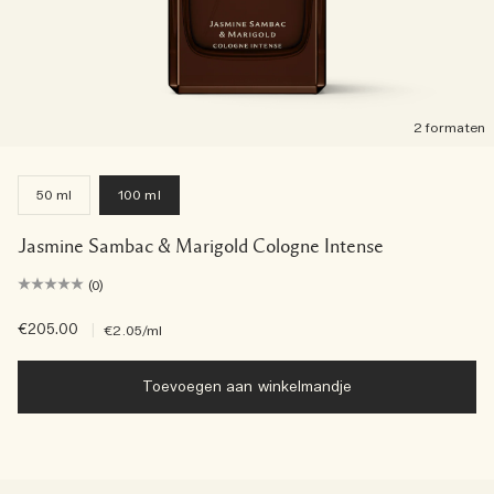
2 formaten
50 ml
100 ml
Jasmine Sambac & Marigold Cologne Intense
(0)
€205.00
|
€2.05
/ml
Toevoegen aan winkelmandje