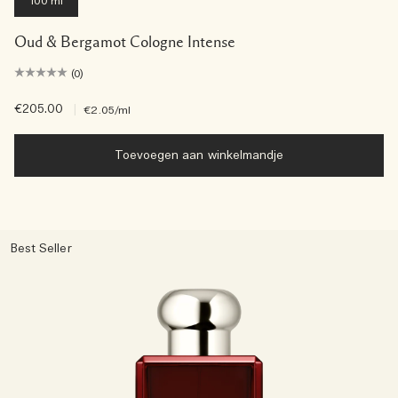
100 ml
Oud & Bergamot Cologne Intense
(0)
€205.00
|
€2.05
/ml
Toevoegen aan winkelmandje
Best Seller