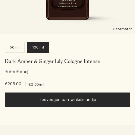
2 formaten
50 ml
100 ml
Dark Amber & Ginger Lily Cologne Intense
(0)
€205.00
|
€2.05
/ml
Toevoegen aan winkelmandje