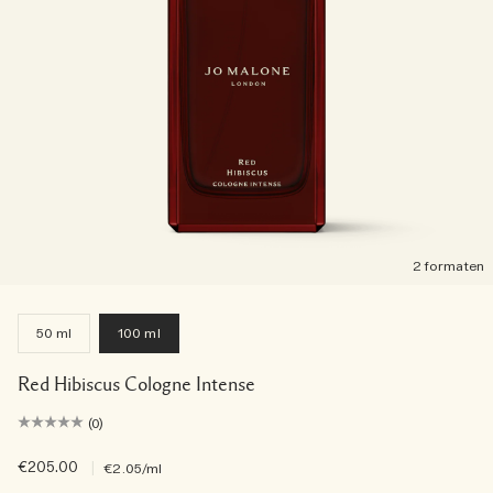
2 formaten
50 ml
100 ml
Red Hibiscus Cologne Intense
(0)
€205.00
|
€2.05
/ml