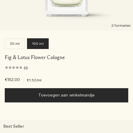
2 formaten
30 ml
100 ml
Fig & Lotus Flower Cologne
(0)
€152.00
|
€1.52
/ml
Toevoegen aan winkelmandje
Best Seller