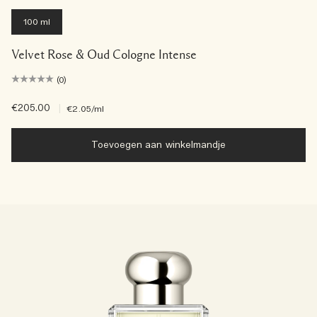
100 ml
Velvet Rose & Oud Cologne Intense
(0)
€205.00
|
€2.05
/ml
Toevoegen aan winkelmandje