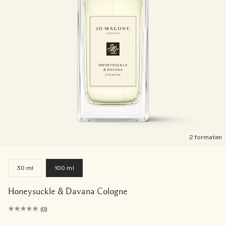
2 formaten
30 ml
100 ml
Honeysuckle & Davana Cologne
(0)