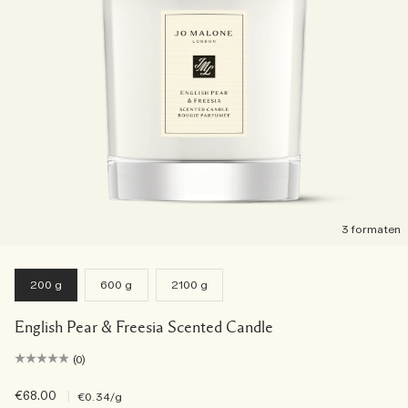
3 formaten
200 g
600 g
2100 g
English Pear & Freesia Scented Candle
(0)
€68.00
|
€0.34
/g