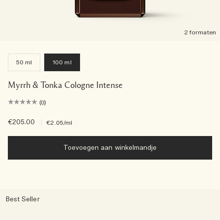
2 formaten
50 ml
100 ml
Myrrh & Tonka Cologne Intense
(0)
€205.00
|
€2.05
/ml
Toevoegen aan winkelmandje
Best Seller