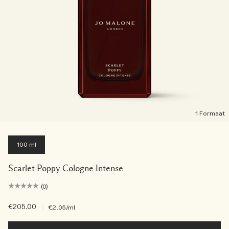
1 Formaat
100 ml
Scarlet Poppy Cologne Intense
(0)
€205.00
|
€2.05
/ml