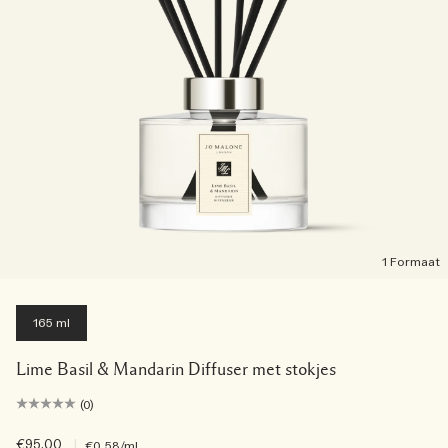
1 Formaat
165 ml
Lime Basil & Mandarin Diffuser met stokjes
(0)
€95.00
|
€0.58
/ml