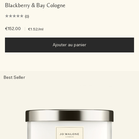
Blackberry & Bay Cologne
(0)
€152.00
|
€1.52
/ml
Ajouter au panier
Best Seller