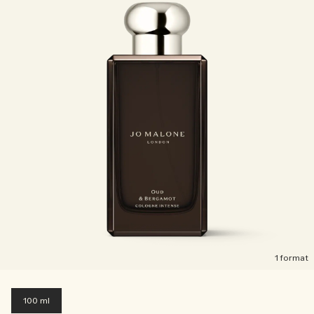
1 format
100 ml