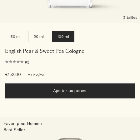
3 tailles
30 ml
50 ml
100 ml
English Pear & Sweet Pea Cologne
(0)
€152.00
|
€1.52
/ml
Ajouter au panier
Favori pour Homme
Best Seller