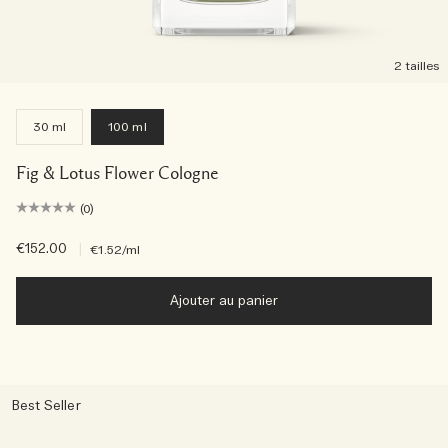
2 tailles
30 ml
100 ml
Fig & Lotus Flower Cologne
(0)
€152.00
|
€1.52
/ml
Ajouter au panier
Best Seller