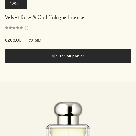
100 ml
Velvet Rose & Oud Cologne Intense
(0)
€205.00
|
€2.05
/ml
Ajouter au panier