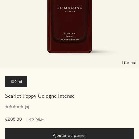
1 format
100 ml
Scarlet Poppy Cologne Intense
(0)
€205.00
|
€2.05
/ml
Ajouter au panier