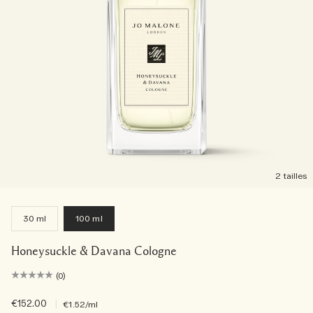
2 tailles
30 ml
100 ml
Honeysuckle & Davana Cologne
(0)
€152.00
|
€1.52
/ml