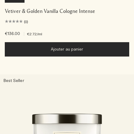
Vetiver & Golden Vanilla Cologne Intense
(0)
€136.00
|
€2.72
/ml
Ajouter au panier
Best Seller