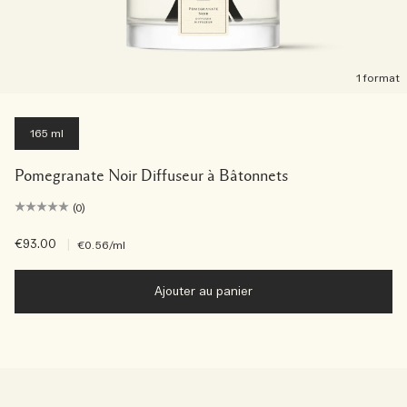
1 format
165 ml
Pomegranate Noir Diffuseur à Bâtonnets
(0)
€93.00
|
€0.56
/ml
Ajouter au panier