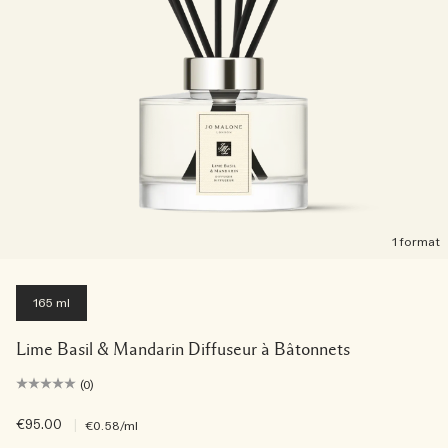
1 format
165 ml
Lime Basil & Mandarin Diffuseur à Bâtonnets
(0)
€95.00
|
€0.58
/ml