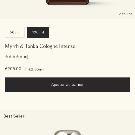
2 tailles
50 ml
100 ml
Myrrh & Tonka Cologne Intense
(0)
€205.00
|
€2.05
/ml
Ajouter au panier
Best Seller