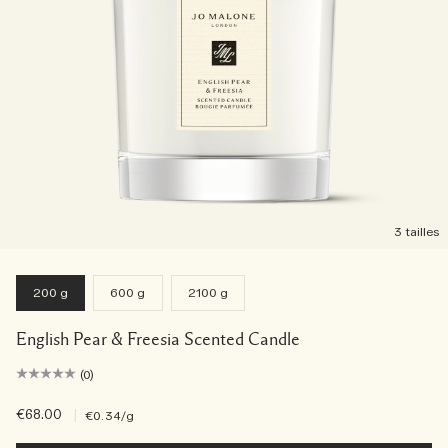
3 tailles
200 g
600 g
2100 g
English Pear & Freesia Scented Candle
(0)
€68.00
|
€0.34
/g