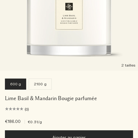
2 tailles
600 g
2100 g
Lime Basil & Mandarin Bougie parfumée
(0)
€186.00
|
€0.31
/g
Ajouter au panier