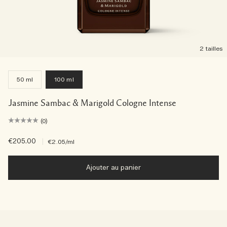
2 tailles
50 ml
100 ml
Jasmine Sambac & Marigold Cologne Intense
(0)
€205.00
|
€2.05
/ml
Ajouter au panier