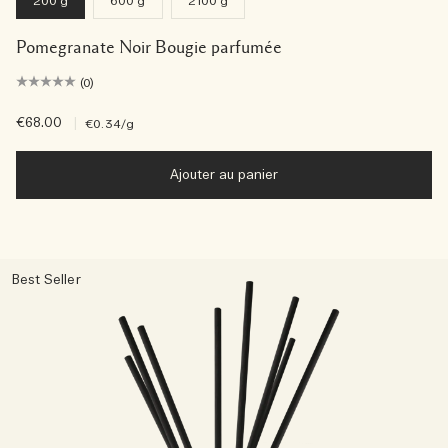
200 g
600 g
2100 g
Pomegranate Noir Bougie parfumée
(0)
€68.00
|
€0.34
/g
Ajouter au panier
Best Seller