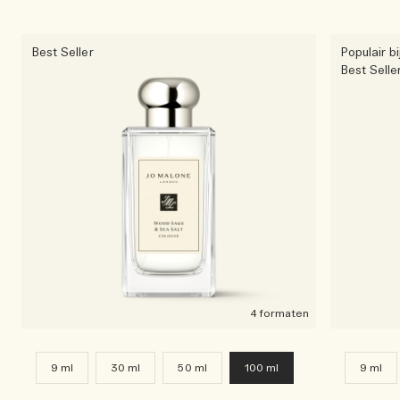
Best Seller
Populair b
Best Selle
4 formaten
9 ml
30 ml
50 ml
100 ml
9 ml