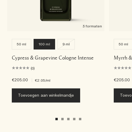
3 formaten
50 ml
100 ml
9 ml
50 ml
Cypress & Grapevine Cologne Intense
Myrrh &
(0)
€205.00
|
€205.00
€2.05
/ml
Toevoegen aan winkelmandje
Toevo