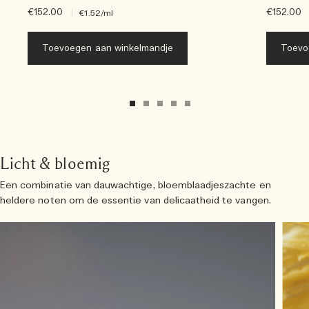
€152.00
|
€152.00
€1.52
/ml
Toevoegen aan winkelmandje
Toevo
Licht & bloemig
Een combinatie van dauwachtige, bloemblaadjeszachte en
heldere noten om de essentie van delicaatheid te vangen.