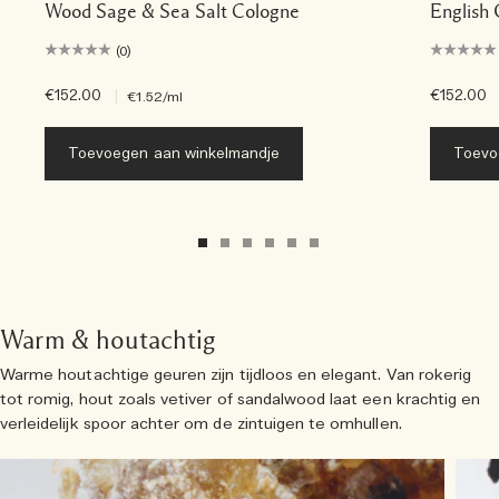
Wood Sage & Sea Salt Cologne
English
(0)
€152.00
|
€152.00
€1.52
/ml
Toevoegen aan winkelmandje
Toevo
Warm & houtachtig
Warme houtachtige geuren zijn tijdloos en elegant. Van rokerig
tot romig, hout zoals vetiver of sandalwood laat een krachtig en
verleidelijk spoor achter om de zintuigen te omhullen.