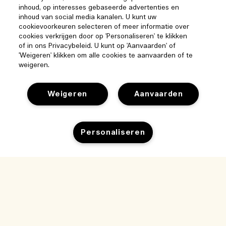
inhoud, op interesses gebaseerde advertenties en
inhoud van social media kanalen. U kunt uw
Help
cookievoorkeuren selecteren of meer informatie over
cookies verkrijgen door op 'Personaliseren' te klikken
of in ons Privacybeleid. U kunt op 'Aanvaarden' of
Beheer van cookies
'Weigeren' klikken om alle cookies te aanvaarden of te
Bezoek & ontdek
weigeren.
Veelgestelde vragen
Winkelzoeker
Mijn bestelling
Ons bedrijf
Weigeren
Aanvaarden
Onze mensen & onze werkplek
Leveringsinformatie
Bedrijfsinformatie
Onze duurzame werkwijze
Teruggaves & Terugbetalingen
Privacybeleid en gebruiksvoorwaarden
Vacatures
Personaliseren
Ingrediëntenwoordenlijst
Online shoppen
Gebruiksvoorwaarden
Mijn bestelling volgen
Mijn profiel
Locatie & taal
Privacybeleid
Contact
Locatie wijzigen
Verkoopvoorwaarden
Live chat
Neem contact op met de fabrikant