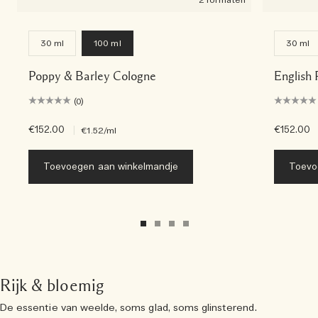
30 ml
100 ml
30 ml
Poppy & Barley Cologne
English
(0)
€152.00
|
€152.00
€1.52
/ml
Toevoegen aan winkelmandje
Toevo
Rijk & bloemig
De essentie van weelde, soms glad, soms glinsterend.