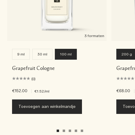
3 formaten
9 ml
30 ml
100 ml
200 g
Grapefruit Cologne
Grapefr
(0)
€152.00
|
€68.00
|
€1.52
/ml
Toevoegen aan winkelmandje
Toevo