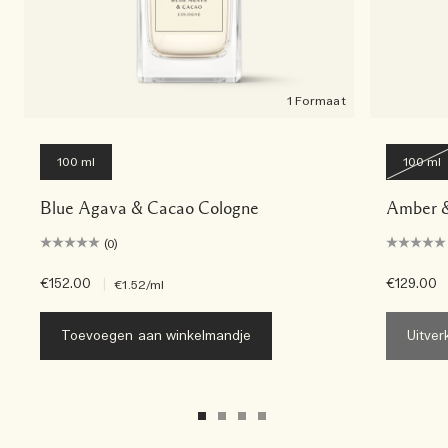
1 Formaat
100 ml
100 ml
Blue Agava & Cacao Cologne
Amber &
(0)
€152.00
|
€129.00
€1.52
/ml
Toevoegen aan winkelmandje
Uitver