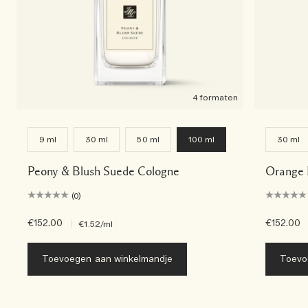
4 formaten
9 ml
30 ml
50 ml
100 ml
30 ml
Peony & Blush Suede Cologne
Orange 
(0)
€152.00
|
€152.00
€1.52
/ml
Toevoegen aan winkelmandje
Toevo