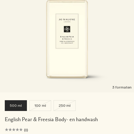
3 formaten
500 ml
100 ml
250 ml
English Pear & Freesia Body- en handwash
(0)