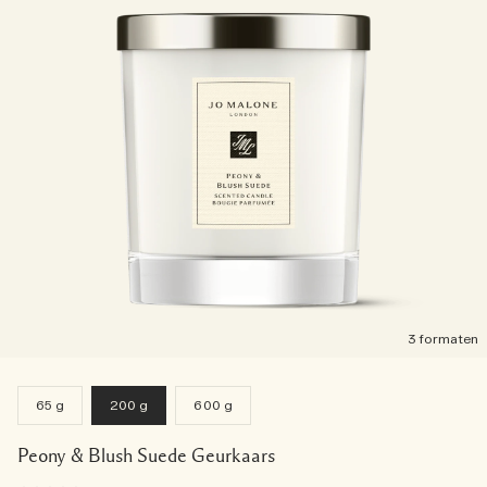
3 formaten
65 g
200 g
600 g
Peony & Blush Suede Geurkaars