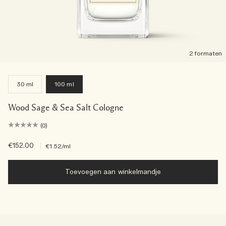
2 formaten
30 ml
100 ml
Wood Sage & Sea Salt Cologne
(0)
€152.00
|
€1.52
/ml
Toevoegen aan winkelmandje