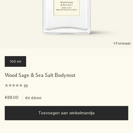
1 Formaat
100 ml
Wood Sage & Sea Salt Bodymist
(0)
€69.00
|
€0.69
/ml
Toevoegen aan winkelmandje