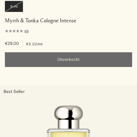
9 ml
Myrrh & Tonka Cologne Intense
(0)
€29.00
|
€3.22
/ml
Uitverkocht
Best Seller