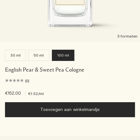
3 formaten
30 ml
50 ml
100 ml
English Pear & Sweet Pea Cologne
(0)
€152.00
|
€1.52
/ml
Toevoegen aan winkelmandje