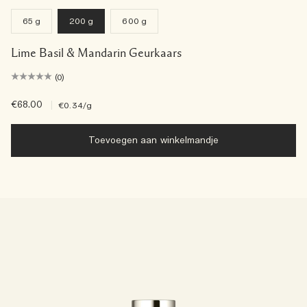
65 g
200 g
600 g
Lime Basil & Mandarin Geurkaars
(0)
€68.00
|
€0.34
/g
Toevoegen aan winkelmandje