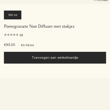
1 Formaat
165 ml
Pomegranate Noir Diffuser met stokjes
(0)
€93.00
|
€0.56
/ml
Toevoegen aan winkelmandje