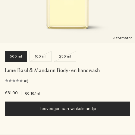
3 formaten
500 ml
100 ml
250 ml
Lime Basil & Mandarin Body- en handwash
(0)
€81.00
|
€0.16
/ml
Toevoegen aan winkelmandje