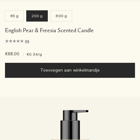
65 g
200 g
600 g
English Pear & Freesia Scented Candle
(0)
€68.00
|
€0.34
/g
Toevoegen aan winkelmandje