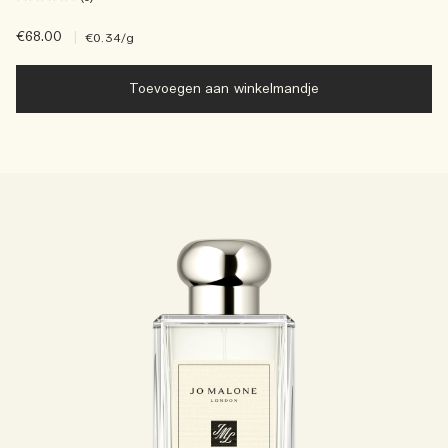
€68.00
|
€0.34
/g
Toevoegen aan winkelmandje