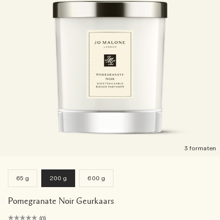
3 formaten
65 g
200 g
600 g
Pomegranate Noir Geurkaars
(0)