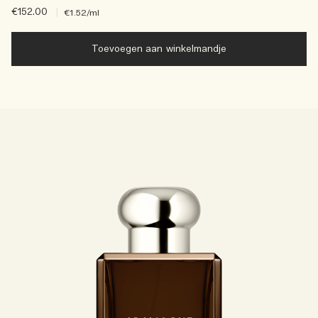
€152.00
|
€1.52
/ml
Toevoegen aan winkelmandje