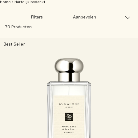
Lees het verhaal
Home
/
Hartelijk bedankt
Basil Neroli​
Rijk & bloemig
Essentiële verzorging voor kaarsen
Filters
Houtachtig
70 Producten
Best Seller