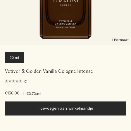
1 Formaat
50 ml
Vetiver & Golden Vanilla Cologne Intense
(0)
€136.00
|
€2.72
/ml
Toevoegen aan winkelmandje