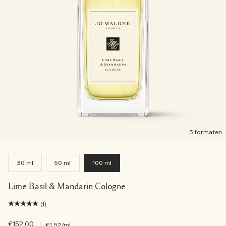
3 formaten
30 ml
50 ml
100 ml
Lime Basil & Mandarin Cologne
(1)
€152.00
|
€1.52
/ml