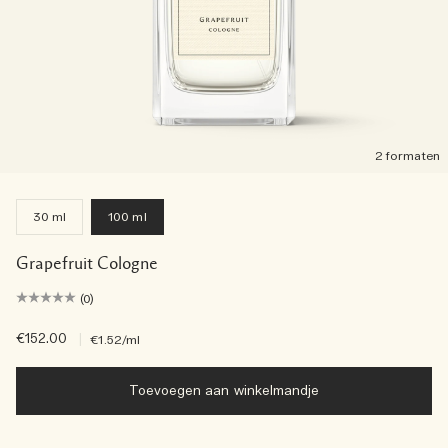
2 formaten
30 ml
100 ml
Grapefruit Cologne
(0)
€152.00
|
€1.52
/ml
Toevoegen aan winkelmandje