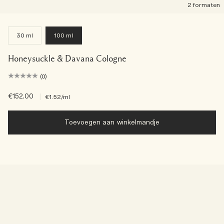
2 formaten
30 ml
100 ml
Honeysuckle & Davana Cologne
(0)
€152.00
|
€1.52
/ml
Toevoegen aan winkelmandje