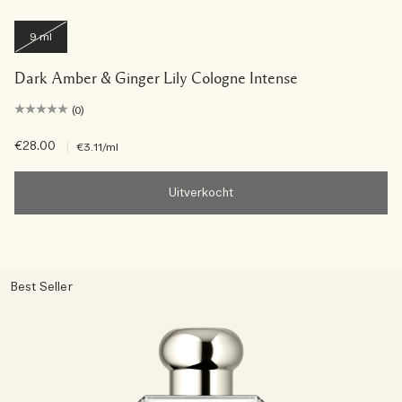
9 ml
Dark Amber & Ginger Lily Cologne Intense
(0)
€28.00
|
€3.11
/ml
Uitverkocht
Best Seller