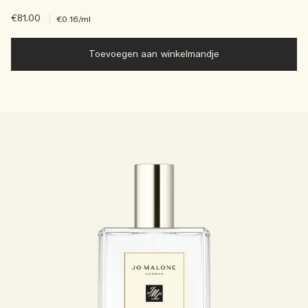
€81.00
|
€0.16
/ml
Toevoegen aan winkelmandje