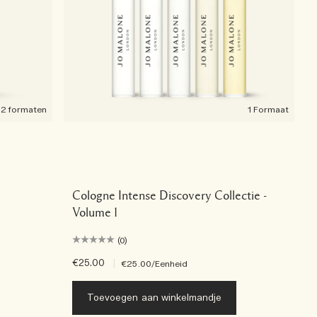
2 formaten
1 Formaat
Cologne Intense Discovery Collectie -
Volume 1
(0)
€25.00
|
€25.00
/Eenheid
Toevoegen aan winkelmandje