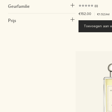
Geurfamilie
(0)
€152.00
|
€1.52
/ml
Prijs
Toevoegen aan w