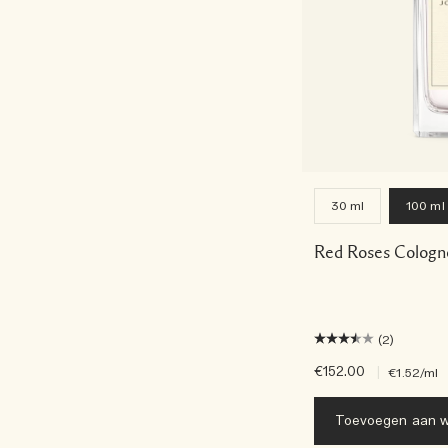
30 ml
100 ml
Red Roses Cologn
(2)
€152.00
|
€1.52
/ml
Toevoegen aan w