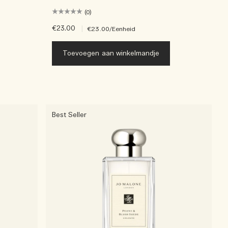
(0)
€23.00
|
€23.00
/Eenheid
Toevoegen aan winkelmandje
Best Seller