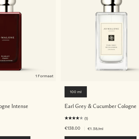
1 Formaat
100 ml
ogne Intense
Earl Grey & Cucumber Cologne
(1)
€138.00
|
€1.38
/ml