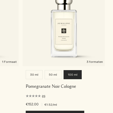
1 Formaat
3 formaten
30 ml
50 ml
100 ml
Pomegranate Noir Cologne
(0)
€152.00
|
€1.52
/ml