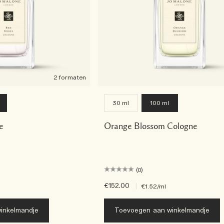
2 formaten
30 ml
100 ml
e
Orange Blossom Cologne
(0)
€152.00
|
€1.52
/ml
inkelmandje
Toevoegen aan winkelmandje