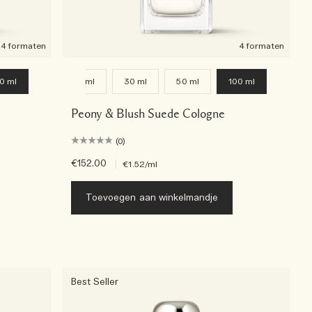
4 formaten
4 formaten
0 ml
9 ml
30 ml
50 ml
100 ml
Peony & Blush Suede Cologne
(0)
€152.00
|
€1.52
/ml
Toevoegen aan winkelmandje
Best Seller