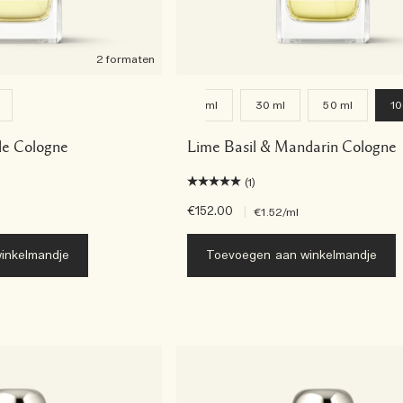
2 formaten
9 ml
30 ml
50 ml
10
e Cologne
Lime Basil & Mandarin Cologne
(1)
€152.00
|
€1.52
/ml
inkelmandje
Toevoegen aan winkelmandje