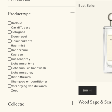
Best Seller
Producttype
Badolie
Car diffusers
Colognes
Douchegel
Geschenksets
Haar mist
Handcrème
Kaarsen
Kussenspray
Lichaamscrème
Lichaams- en handwash
Lichaamsspray
Riet diffusers
Shampoo en conditioner
Verzorging van de kaars
Zeep
100 ml
Wood Sage & Sea 
Collectie