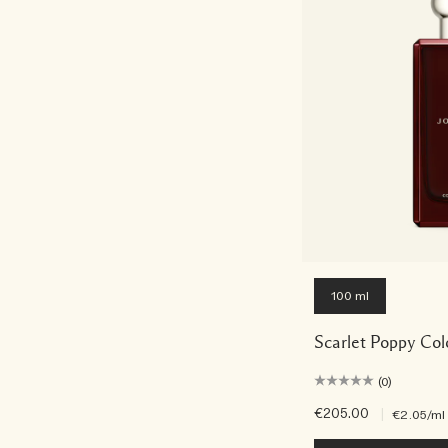
100 ml
Scarlet Poppy Col
(0)
€205.00
|
€2.05
/ml