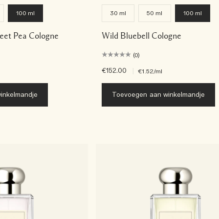
100 ml
30 ml
50 ml
100 ml
weet Pea Cologne
Wild Bluebell Cologne
(0)
€152.00
|
€1.52
/ml
inkelmandje
Toevoegen aan winkelmandje