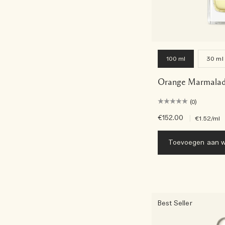
100 ml
30 ml
Orange Marmalad
(0)
€152.00
|
€1.52
/ml
Toevoegen aan w
Best Seller