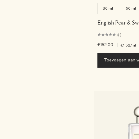
30 ml
50 ml
English Pear & S
(0)
€152.00
|
€1.52
/ml
Toevoegen aan w