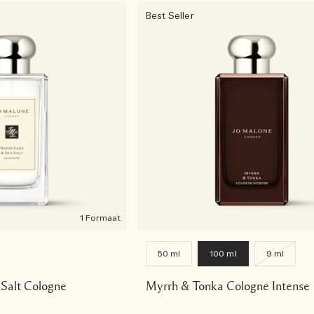
Best Seller
1 Formaat
50 ml
100 ml
9 ml
Salt Cologne
Myrrh & Tonka Cologne Intense