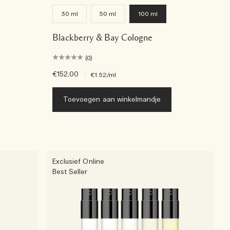
30 ml
50 ml
100 ml
Blackberry & Bay Cologne
(0)
€152.00
|
€1.52
/ml
Toevoegen aan winkelmandje
Exclusief Online
Best Seller