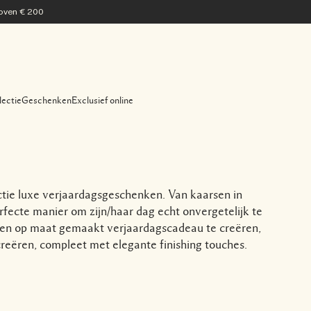
 boven € 200
lectie
Geschenken
Exclusief online
ctie luxe verjaardagsgeschenken. Van kaarsen in
rfecte manier om zijn/haar dag echt onvergetelijk te
n op maat gemaakt verjaardagscadeau te creëren,
reëren, compleet met elegante finishing touches.