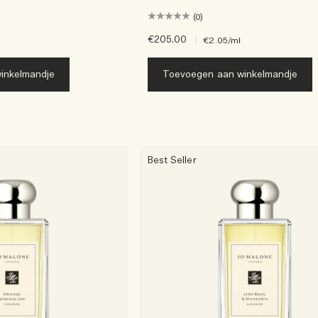
(0)
€205.00
|
€2.05
/ml
inkelmandje
Toevoegen aan winkelmandje
Best Seller