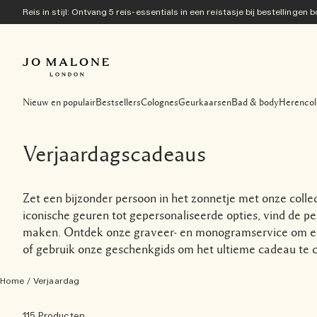
Reis in stijl: Ontvang 5 reis-essentials in een reistasje bij bestellingen
Nieuw en populair
Bestsellers
Colognes
Geurkaarsen
Bad & body
Herencol
Verjaardagscadeaus
Zet een bijzonder persoon in het zonnetje met onze colle
iconische geuren tot gepersonaliseerde opties, vind de pe
maken. Ontdek onze graveer- en monogramservice om ee
of gebruik onze geschenkgids om het ultieme cadeau te c
Home
/
Verjaardag
115 Producten